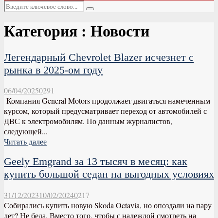
Основное
Искать:
меню
Поиск
Категория : Новости
Легендарный Chevrolet Blazer исчезнет с
рынка в 2025-ом году
06/04/2025
0
291
Компания General Motors продолжает двигаться намеченным
курсом, который предусматривает переход от автомобилей с
ДВС к электромобилям. По данным журналистов,
следующей...
Читать далее
Geely Emgrand за 13 тысяч в месяц: как
купить большой седан на выгодных условиях
31/12/2023
10/02/2024
0
217
Собирались купить новую Skoda Octavia, но опоздали на пару
лет? Не беда. Вместо того, чтобы с надеждой смотреть на