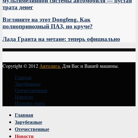
мультимедийной системы автомобиля — пустая
трата денег
Взгляните на этот Dongfeng. Как
полноприводный ПАЗ, но круче?
Лада Гранта на метане: теперь официально
Copyright © 2012
Автолига.
Для Вас и Вашей машины.
Главная
Зарубежные
Отечественные
Новости
Полезно знать
Vk
Главная
Зарубежные
Отечественные
Новости