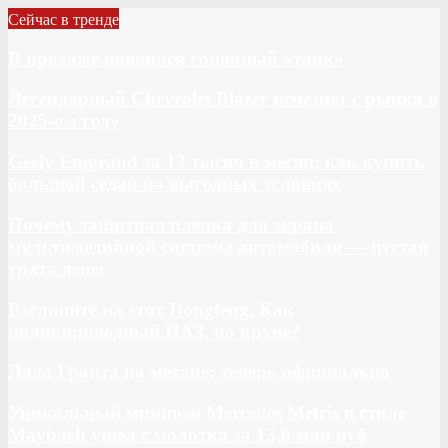
Сейчас в тренде
В продаже появился гоночный «танк»
Легендарный Chevrolet Blazer исчезнет с рынка в
2025-ом году
Geely Emgrand за 13 тысяч в месяц: как купить
большой седан на выгодных условиях
Почему защитная пленка для экрана
мультимедийной системы автомобиля — пустая
трата денег
Взгляните на этот Dongfeng. Как
полноприводный ПАЗ, но круче?
Лада Гранта на метане: теперь официально
Уникальный минивэн Mercedes Metris в стиле
Maybach ушел с молотка за 13,0 млн руб