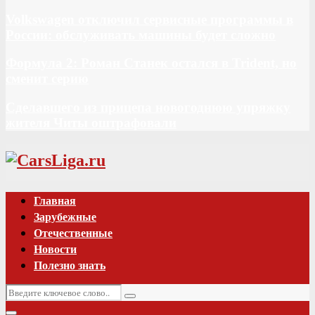
Volkswagen отключил сервисные программы в
России: обслуживать машины будет сложно
Формула 2: Роман Станек остался в Trident, но
сменит серию
Сделавшего из прицепа новогоднюю упряжку
жителя Читы оштрафовали
Vk
Главная
Зарубежные
Отечественные
Новости
Полезно знать
Искать:
Поиск