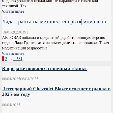
моделях узнаются неожиданные параллели с советской
техникой. Так,...
Читать далее
Лада Гранта на метане: теперь официально
18/01/2023
0
391
АВТОВАЗ добавил в модельный ряд битопливную версию
седана Лада Гранта, хотя на самом деле это не новинка. Такая
модификация разработана...
Читать далее
Пагинация
1
2
…
1 381
записей
В продаже появился гоночный «танк»
06/04/2025
06/04/2025
Легендарный Chevrolet Blazer исчезнет с рынка в
2025-ом году
06/04/2025