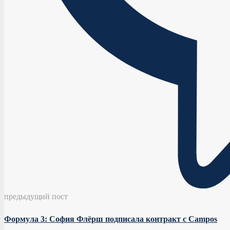
предыдущий пост
Формула 3: София Флёрш подписала контракт с Campos