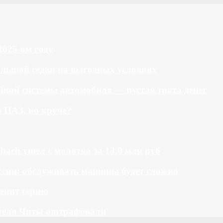
2025-ом году
большой седан на выгодных условиях
ной системы автомобиля — пустая трата денег
й ПАЗ, но круче?
bach ушел с молотка за 13,0 млн руб
ссии: обслуживать машины будет сложно
менит серию
теля Читы оштрафовали