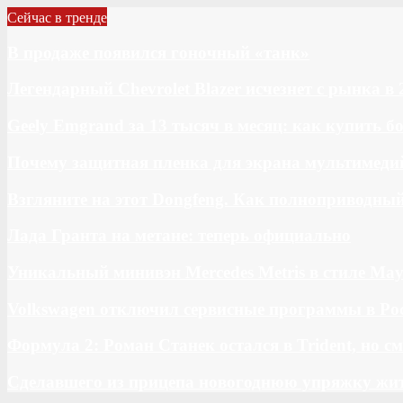
Сейчас в тренде
В продаже появился гоночный «танк»
Легендарный Chevrolet Blazer исчезнет с рынка в 
Geely Emgrand за 13 тысяч в месяц: как купить 
Почему защитная пленка для экрана мультимедий
Взгляните на этот Dongfeng. Как полноприводны
Лада Гранта на метане: теперь официально
Уникальный минивэн Mercedes Metris в стиле May
Volkswagen отключил сервисные программы в Ро
Формула 2: Роман Станек остался в Trident, но с
Сделавшего из прицепа новогоднюю упряжку жи