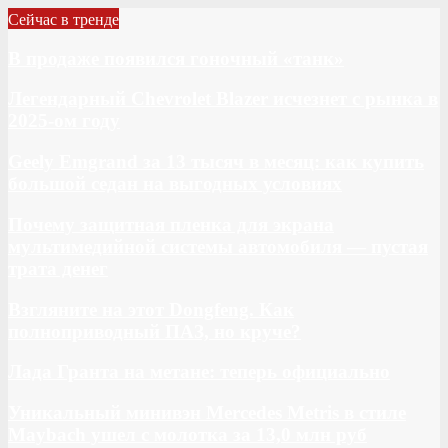
Сейчас в тренде
В продаже появился гоночный «танк»
Легендарный Chevrolet Blazer исчезнет с рынка в
2025-ом году
Geely Emgrand за 13 тысяч в месяц: как купить
большой седан на выгодных условиях
Почему защитная пленка для экрана
мультимедийной системы автомобиля — пустая
трата денег
Взгляните на этот Dongfeng. Как
полноприводный ПАЗ, но круче?
Лада Гранта на метане: теперь официально
Уникальный минивэн Mercedes Metris в стиле
Maybach ушел с молотка за 13,0 млн руб