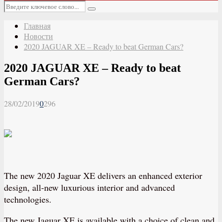
Основное
Искать:
меню
Поиск
Главная
Новости
2020 JAGUAR XE – Ready to beat German Cars?
2020 JAGUAR XE – Ready to beat
German Cars?
28/02/2019
0
296
The new 2020 Jaguar XE delivers an enhanced exterior
design, all-new luxurious interior and advanced
technologies.
The new Jaguar XE is available with a choice of clean and