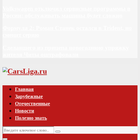
Volkswagen отключил сервисные программы в
России: обслуживать машины будет сложно
Формула 2: Роман Станек остался в Trident, но
сменит серию
Сделавшего из прицепа новогоднюю упряжку
жителя Читы оштрафовали
Vk
Главная
Зарубежные
Отечественные
Новости
Полезно знать
Искать:
Поиск