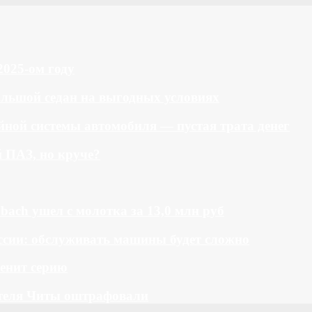
2025-ом году
большой седан на выгодных условиях
ной системы автомобиля — пустая трата денег
й ПАЗ, но круче?
bach ушел с молотка за 13,0 млн руб
ссии: обслуживать машины будет сложно
менит серию
теля Читы оштрафовали