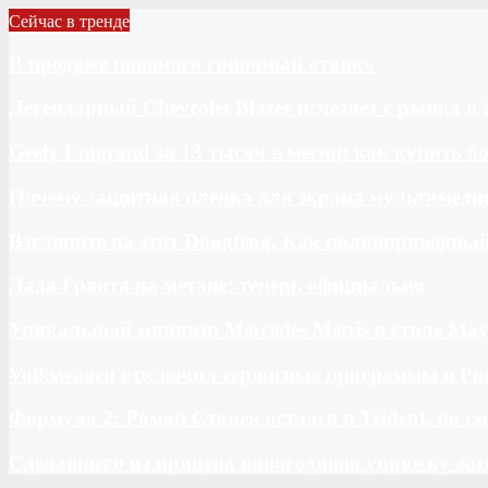
Сейчас в тренде
В продаже появился гоночный «танк»
Легендарный Chevrolet Blazer исчезнет с рынка в 
Geely Emgrand за 13 тысяч в месяц: как купить 
Почему защитная пленка для экрана мультимедий
Взгляните на этот Dongfeng. Как полноприводны
Лада Гранта на метане: теперь официально
Уникальный минивэн Mercedes Metris в стиле May
Volkswagen отключил сервисные программы в Ро
Формула 2: Роман Станек остался в Trident, но с
Сделавшего из прицепа новогоднюю упряжку жи