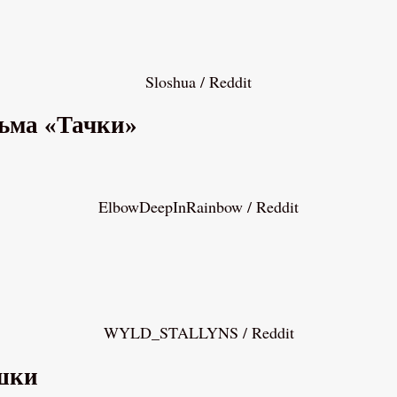
Sloshua / Reddit
льма «Тачки»
ElbowDeepInRainbow / Reddit
WYLD_STALLYNS / Reddit
ушки