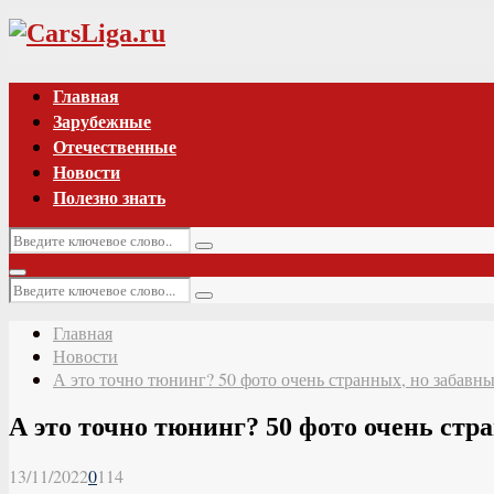
Vk
Главная
Зарубежные
Отечественные
Новости
Полезно знать
Искать:
Поиск
Основное
Искать:
меню
Поиск
Главная
Новости
А это точно тюнинг? 50 фото очень странных, но забавн
А это точно тюнинг? 50 фото очень стр
13/11/2022
0
114