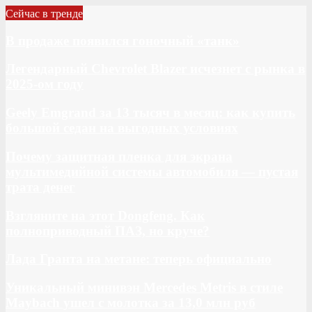
Сейчас в тренде
В продаже появился гоночный «танк»
Легендарный Chevrolet Blazer исчезнет с рынка в
2025-ом году
Geely Emgrand за 13 тысяч в месяц: как купить
большой седан на выгодных условиях
Почему защитная пленка для экрана
мультимедийной системы автомобиля — пустая
трата денег
Взгляните на этот Dongfeng. Как
полноприводный ПАЗ, но круче?
Лада Гранта на метане: теперь официально
Уникальный минивэн Mercedes Metris в стиле
Maybach ушел с молотка за 13,0 млн руб