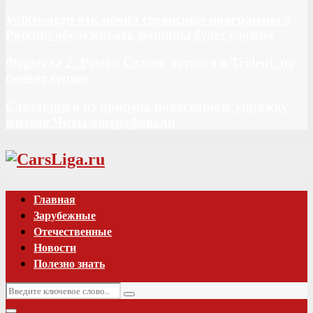
Volkswagen отключил сервисные программы в
России: обслуживать машины будет сложно
Формула 2: Роман Станек остался в Trident, но
сменит серию
Сделавшего из прицепа новогоднюю упряжку
жителя Читы оштрафовали
Vk
Главная
Зарубежные
Отечественные
Новости
Полезно знать
Искать:
Поиск