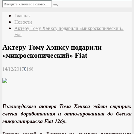
Основное
Искать:
меню
Поиск
Главная
Новости
Актеру Тому Хэнксу подарили «микроскопический»
Fiat
Актеру Тому Хэнксу подарили
«микроскопический» Fiat
14/12/2017
0
168
Голливудского актера Тома Хэнкса ждет сюрприз:
слегка доработанная и отполированная до блеска
микролитражка Fiat 126p.
Будучи зимой в Венгрии на съемках детективного