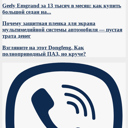
Geely Emgrand за 13 тысяч в месяц: как купить
большой седан на...
Почему защитная пленка для экрана
мультимедийной системы автомобиля — пустая
трата денег
Взгляните на этот Dongfeng. Как
полноприводный ПАЗ, но круче?