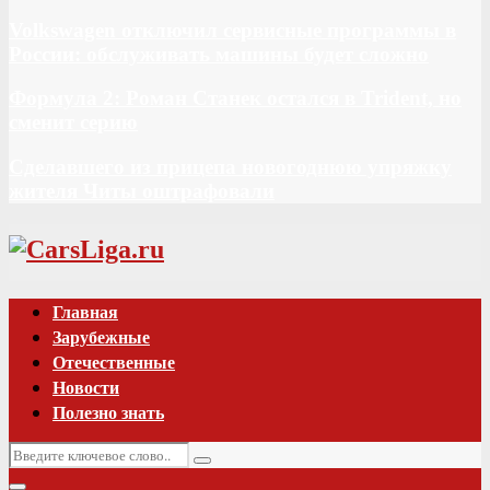
Volkswagen отключил сервисные программы в
России: обслуживать машины будет сложно
Формула 2: Роман Станек остался в Trident, но
сменит серию
Сделавшего из прицепа новогоднюю упряжку
жителя Читы оштрафовали
Vk
Главная
Зарубежные
Отечественные
Новости
Полезно знать
Искать:
Поиск