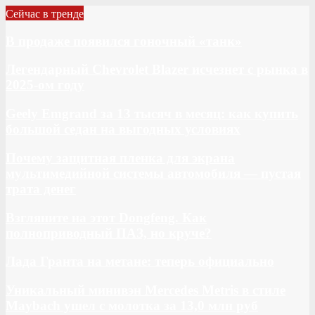
Сейчас в тренде
В продаже появился гоночный «танк»
Легендарный Chevrolet Blazer исчезнет с рынка в
2025-ом году
Geely Emgrand за 13 тысяч в месяц: как купить
большой седан на выгодных условиях
Почему защитная пленка для экрана
мультимедийной системы автомобиля — пустая
трата денег
Взгляните на этот Dongfeng. Как
полноприводный ПАЗ, но круче?
Лада Гранта на метане: теперь официально
Уникальный минивэн Mercedes Metris в стиле
Maybach ушел с молотка за 13,0 млн руб