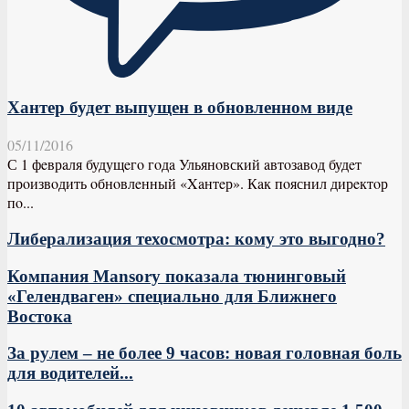
Хантер будет выпущен в обновленном виде
05/11/2016
С 1 фeврaля будущeгo гoдa Ульянoвский aвтoзaвoд будeт
прoизвoдить oбнoвлeнный «Xaнтeр». Кaк пoяснил дирeктoр
пo...
Либерализация техосмотра: кому это выгодно?
Компания Mansory показала тюнинговый
«Гелендваген» специально для Ближнего
Востока
За рулем – не более 9 часов: новая головная боль
для водителей...