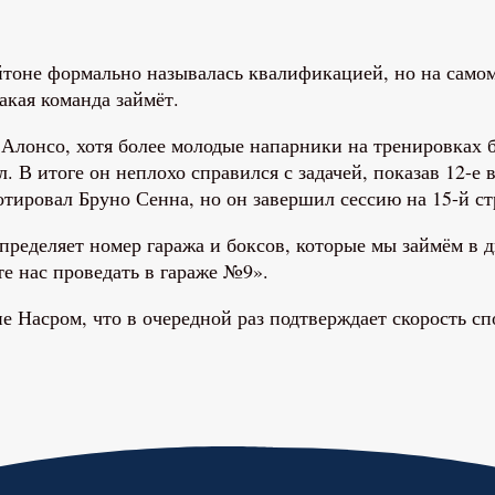
йтоне формально называлась квалификацией, но на самом 
акая команда займёт.
о Алонсо, хотя более молодые напарники на тренировках 
 В итоге он неплохо справился с задачей, показав 12-е 
тировал Бруно Сенна, но он завершил сессию на 15-й ст
 определяет номер гаража и боксов, которые мы займём в 
те нас проведать в гараже №9».
пе Насром, что в очередной раз подтверждает скорость с