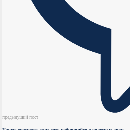
предыдущий пост
Какую опасность таит снег, набившийся в колесные арки