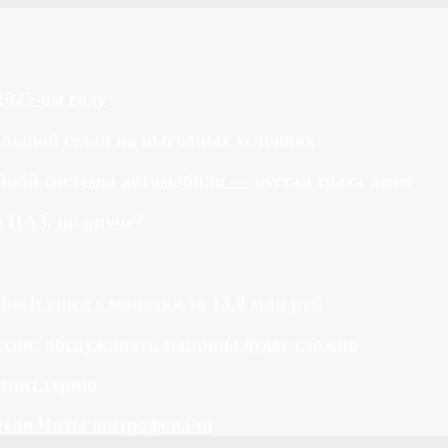
2025-ом году
большой седан на выгодных условиях
ной системы автомобиля — пустая трата денег
й ПАЗ, но круче?
bach ушел с молотка за 13,0 млн руб
ссии: обслуживать машины будет сложно
менит серию
теля Читы оштрафовали