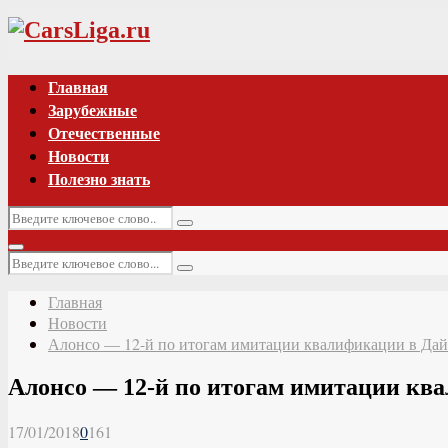
Vk
Главная
Зарубежные
Отечественные
Новости
Полезно знать
Искать:
Поиск
Основное
Искать:
меню
Поиск
Главная
Новости
Алонсо — 12-й по итогам имитации квалификации в Дай
Алонсо — 12-й по итогам имитации кв
17/01/2018
0
161