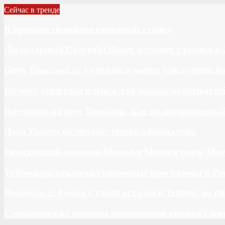
Сейчас в тренде
В продаже появился гоночный «танк»
Легендарный Chevrolet Blazer исчезнет с рынка в 
Geely Emgrand за 13 тысяч в месяц: как купить 
Почему защитная пленка для экрана мультимедий
Взгляните на этот Dongfeng. Как полноприводны
Лада Гранта на метане: теперь официально
Уникальный минивэн Mercedes Metris в стиле May
Volkswagen отключил сервисные программы в Ро
Формула 2: Роман Станек остался в Trident, но с
Сделавшего из прицепа новогоднюю упряжку жи