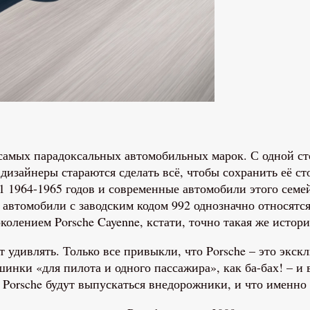
з самых парадоксальных автомобильных марок. С одной с
 дизайнеры стараются сделать всё, чтобы сохранить её с
11 1964-1965 годов и современные автомобили этого семе
 автомобили с заводским кодом 992 однозначно относятся
олением Porsche Cayenne, кстати, точно такая же истор
ет удивлять. Только все привыкли, что Porsche – это экс
инки «для пилота и одного пассажира», как ба-бах! – и
й Porsche будут выпускаться внедорожники, и что именн