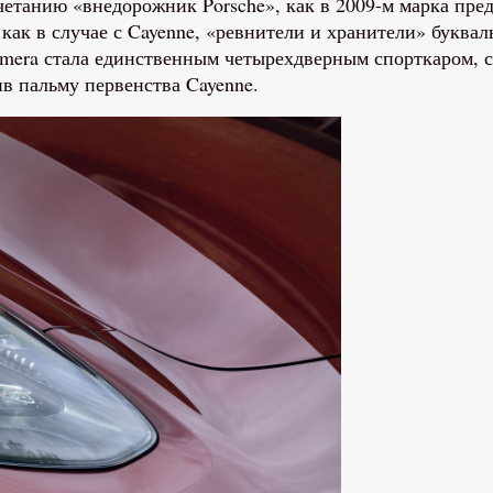
четанию «внедорожник Porsche», как в 2009-м марка пр
ак в случае с Cayenne, «ревнители и хранители» букваль
namera стала единственным четырехдверным спорткаром,
ив пальму первенства Cayenne.