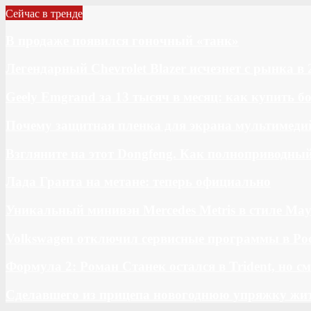
Сейчас в тренде
В продаже появился гоночный «танк»
Легендарный Chevrolet Blazer исчезнет с рынка в 
Geely Emgrand за 13 тысяч в месяц: как купить 
Почему защитная пленка для экрана мультимедий
Взгляните на этот Dongfeng. Как полноприводны
Лада Гранта на метане: теперь официально
Уникальный минивэн Mercedes Metris в стиле May
Volkswagen отключил сервисные программы в Ро
Формула 2: Роман Станек остался в Trident, но с
Сделавшего из прицепа новогоднюю упряжку жи