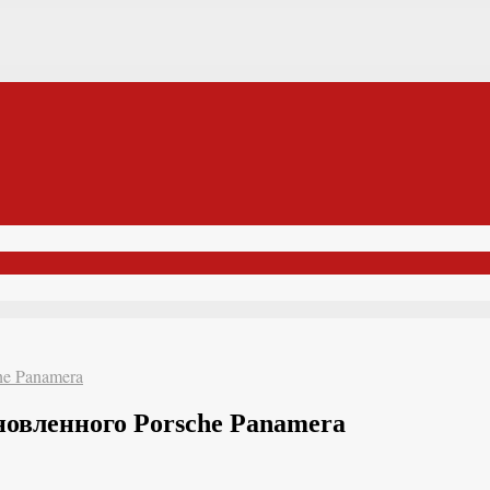
he Panamera
новленного Porsche Panamera