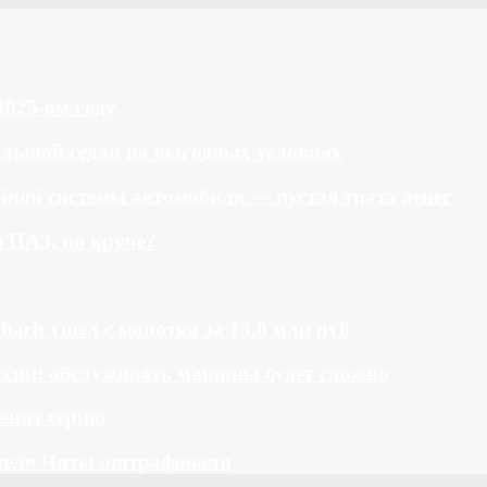
2025-ом году
большой седан на выгодных условиях
ной системы автомобиля — пустая трата денег
й ПАЗ, но круче?
bach ушел с молотка за 13,0 млн руб
ссии: обслуживать машины будет сложно
менит серию
теля Читы оштрафовали