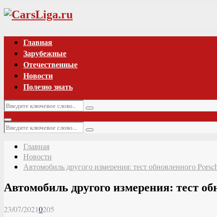
Vk
Главная
Зарубежные
Отечественные
Новости
Полезно знать
Искать:
Поиск
Основное
Искать:
меню
Поиск
Главная
Новости
Автомобиль другого измерения: тест обновленного Porsc
Автомобиль другого измерения: тест об
23/07/2021
0
205