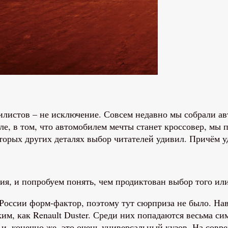
обилистов – не исключение. Совсем недавно мы собрали 
ле, в том, что автомобилем мечты станет кроссовер, мы 
оторых других деталях выбор читателей удивил. Причём 
ия, и попробуем понять, чем продиктован выбор того или
России форм-фактор, поэтому тут сюрприза не было. Нав
им, как Renault Duster. Среди них попадаются весьма с
и, конечно же, это очень универсальный кузов. На совр