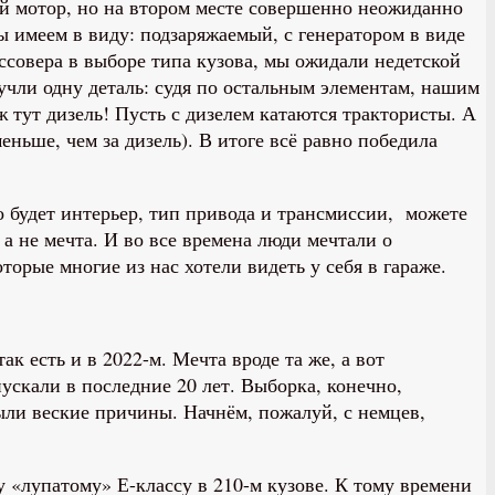
ый мотор, но на втором месте совершенно неожиданно
ы имеем в виду: подзаряжаемый, с генератором в виде
оссовера в выборе типа кузова, мы ожидали недетской
чли одну деталь: судя по остальным элементам, нашим
ж тут дизель! Пусть с дизелем катаются трактористы. А
еньше, чем за дизель). В итоге всё равно победила
о будет интерьер, тип привода и трансмиссии, можете
 а не мечта. И во все времена люди мечтали о
орые многие из нас хотели видеть у себя в гараже.
ак есть и в 2022-м. Мечта вроде та же, а вот
ускали в последние 20 лет. Выборка, конечно,
были веские причины. Начнём, пожалуй, с немцев,
 «лупатому» Е-классу в 210-м кузове. К тому времени