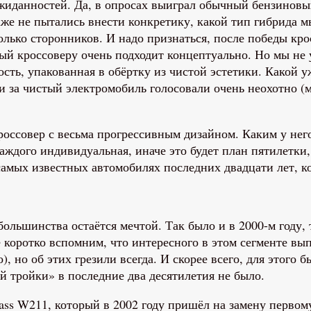
еожиданностей. Да, в опросах выиграл обычный бензинов
аже не пытались внести конкретику, какой тип гибрида м
только сторонников. И надо признаться, после победы кр
й кроссоверу очень подходит концептуально. Но мы не у
сть, упакованная в обёртку из чистой эстетики. Какой у
и за чистый электромобиль голосовали очень неохотно (м
оссовер с весьма прогрессивным дизайном. Каким у нег
аждого индивидуальная, иначе это будет план пятилетки,
мых известных автомобилях последних двадцати лет, кот
ольшинства остаётся мечтой. Так было и в 2000-м году, т
 коротко вспомним, что интересного в этом сегменте вып
, но об этих грезили всегда. И скорее всего, для этого 
й тройки» в последние два десятилетия не было.
ass W211, который в 2002 году пришёл на замену первому