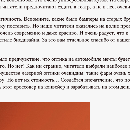
ши читатели предпочитают ездить в театр, а не в лес, оче
актичность. Вспомните, какие были бамперы на старых 
дку поставить. Но наши читатели оказались на волне пр
чень современно и даже красиво. И очень радует, что к 
тиле биодизайна. За это вам отдельное спасибо от наше
ло предчувствие, что оптика на автомобиле мечты будет 
го. Но нет! Как ни странно, читатели выбрали наиболее
еимущества лазерной оптики очевидны: такие фары очень 
ру. Но вот их стоимость… Создаётся впечатление, что по
 этот кроссовер на конвейер и зарабатывать на этом день