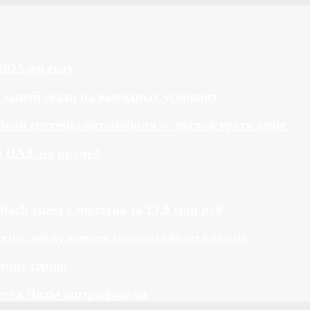
2025-ом году
большой седан на выгодных условиях
ной системы автомобиля — пустая трата денег
й ПАЗ, но круче?
bach ушел с молотка за 13,0 млн руб
ссии: обслуживать машины будет сложно
менит серию
теля Читы оштрафовали