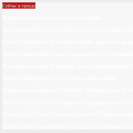
Сейчас в тренде
В продаже появился гоночный «танк»
Легендарный Chevrolet Blazer исчезнет с рынка в 
Geely Emgrand за 13 тысяч в месяц: как купить 
Почему защитная пленка для экрана мультимедий
Взгляните на этот Dongfeng. Как полноприводны
Лада Гранта на метане: теперь официально
Уникальный минивэн Mercedes Metris в стиле May
Volkswagen отключил сервисные программы в Ро
Формула 2: Роман Станек остался в Trident, но с
Сделавшего из прицепа новогоднюю упряжку жи