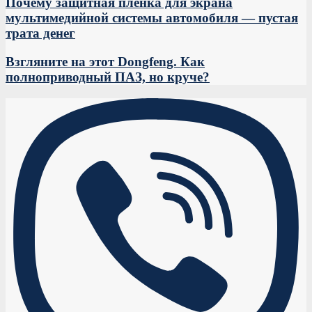
Почему защитная пленка для экрана
мультимедийной системы автомобиля — пустая
трата денег
Взгляните на этот Dongfeng. Как
полноприводный ПАЗ, но круче?