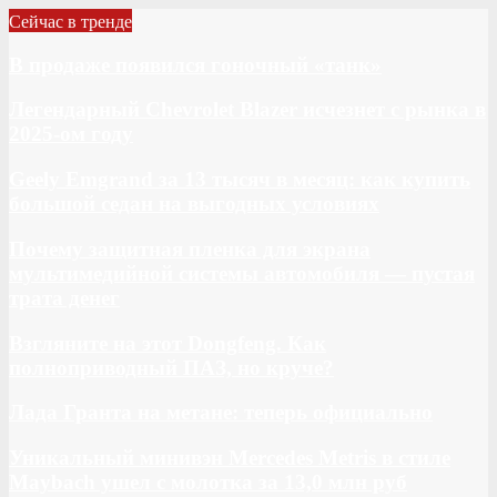
Сейчас в тренде
В продаже появился гоночный «танк»
Легендарный Chevrolet Blazer исчезнет с рынка в
2025-ом году
Geely Emgrand за 13 тысяч в месяц: как купить
большой седан на выгодных условиях
Почему защитная пленка для экрана
мультимедийной системы автомобиля — пустая
трата денег
Взгляните на этот Dongfeng. Как
полноприводный ПАЗ, но круче?
Лада Гранта на метане: теперь официально
Уникальный минивэн Mercedes Metris в стиле
Maybach ушел с молотка за 13,0 млн руб