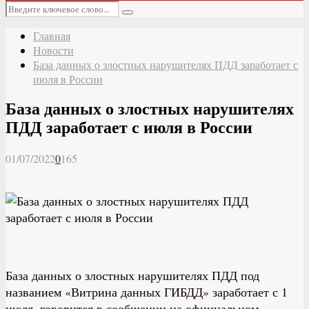
Основное
Искать:
меню
Поиск
Главная
Новости
База данных о злостных нарушителях ПДД заработает с
июля в России
База данных о злостных нарушителях
ПДД заработает с июля в России
01/07/2022
0
165
База данных о злостных нарушителях ПДД под
названием «Витрина данных ГИБДД» заработает с 1
июля, говорится в сообщении на официальном