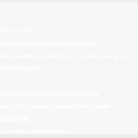
2025-ом году
большой седан на выгодных условиях
ной системы автомобиля — пустая трата денег
й ПАЗ, но круче?
bach ушел с молотка за 13,0 млн руб
ссии: обслуживать машины будет сложно
менит серию
теля Читы оштрафовали