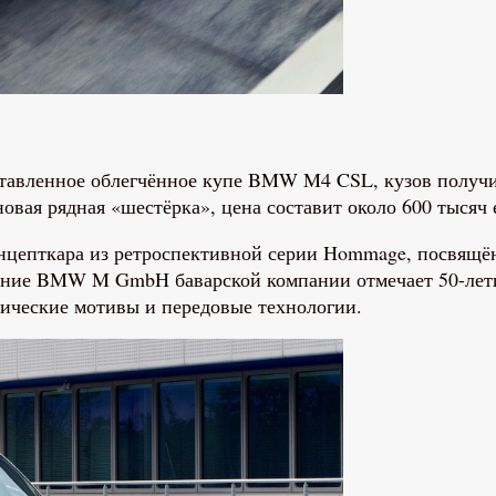
тавленное облегчённое купе BMW M4 CSL, кузов получит
овая рядная «шестёрка», цена составит около 600 тысяч 
цепткара из ретроспективной серии Hommage, посвящён
ление BMW M GmbH баварской компании отмечает 50-лети
ьгические мотивы и передовые технологии.