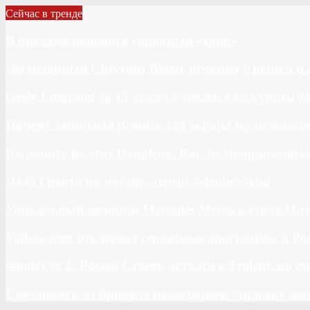
Сейчас в тренде
В продаже появился гоночный «танк»
Легендарный Chevrolet Blazer исчезнет с рынка в 
Geely Emgrand за 13 тысяч в месяц: как купить 
Почему защитная пленка для экрана мультимедий
Взгляните на этот Dongfeng. Как полноприводны
Лада Гранта на метане: теперь официально
Уникальный минивэн Mercedes Metris в стиле May
Volkswagen отключил сервисные программы в Ро
Формула 2: Роман Станек остался в Trident, но с
Сделавшего из прицепа новогоднюю упряжку жи