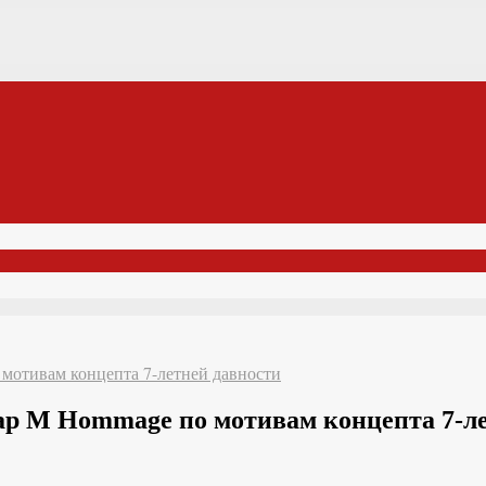
отивам концепта 7-летней давности
р M Hommage по мотивам концепта 7-ле