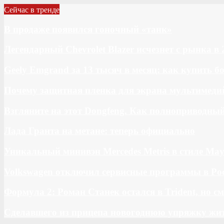
Сейчас в тренде
В продаже появился гоночный «танк»
Легендарный Chevrolet Blazer исчезнет с рынка в 
Geely Emgrand за 13 тысяч в месяц: как купить 
Почему защитная пленка для экрана мультимедий
Взгляните на этот Dongfeng. Как полноприводны
Лада Гранта на метане: теперь официально
Уникальный минивэн Mercedes Metris в стиле May
Volkswagen отключил сервисные программы в Ро
Формула 2: Роман Станек остался в Trident, но с
Сделавшего из прицепа новогоднюю упряжку жи