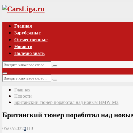
Vk
Главная
Зарубежные
Отечественные
Новости
Полезно знать
Искать:
Поиск
Основное
Искать:
меню
Поиск
Главная
Новости
Британский тюнер поработал над новым BMW M2
Британский тюнер поработал над но
05/07/2022
0
113