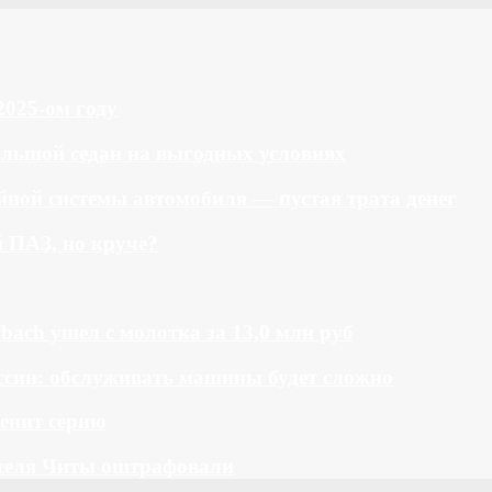
2025-ом году
большой седан на выгодных условиях
ной системы автомобиля — пустая трата денег
й ПАЗ, но круче?
bach ушел с молотка за 13,0 млн руб
ссии: обслуживать машины будет сложно
менит серию
теля Читы оштрафовали