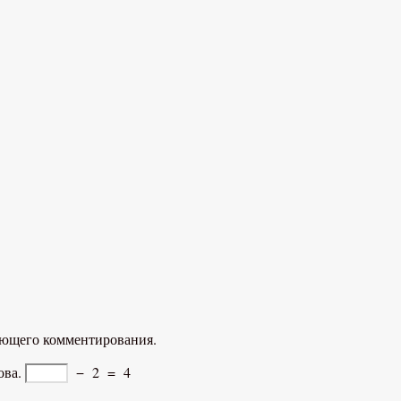
дующего комментирования.
ова.
−
2
=
4