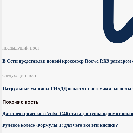
предыдущий пост
В Сети представлен новый кроссовер Roewe RX9 размером с
следующий пост
Патрульные машины ГИБДД оснастят системами распозна
Похожие посты
Для электрического Volvo C40 стала доступна одномоторная
Рулевое колесо Формулы-1: для чего все эти кнопки?