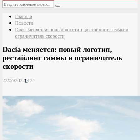
Основное
Искать:
меню
Поиск
Главная
Новости
Dacia меняется: новый логотип, рестайлинг гаммы и
ограничитель скорости
Dacia меняется: новый логотип,
рестайлинг гаммы и ограничитель
скорости
22/06/2022
0
124