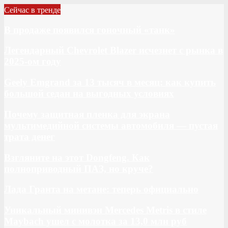
Сейчас в тренде
В продаже появился гоночный «танк»
Легендарный Chevrolet Blazer исчезнет с рынка в
2025-ом году
Geely Emgrand за 13 тысяч в месяц: как купить
большой седан на выгодных условиях
Почему защитная пленка для экрана
мультимедийной системы автомобиля — пустая
трата денег
Взгляните на этот Dongfeng. Как
полноприводный ПАЗ, но круче?
Лада Гранта на метане: теперь официально
Уникальный минивэн Mercedes Metris в стиле
Maybach ушел с молотка за 13,0 млн руб