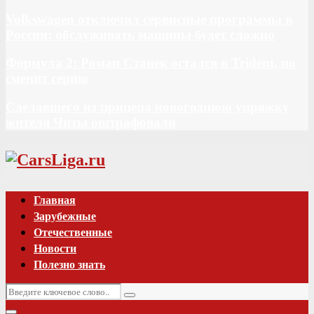
Volkswagen отключил сервисные программы в
России: обслуживать машины будет сложно
Формула 2: Роман Станек остался в Trident, но
сменит серию
Сделавшего из прицепа новогоднюю упряжку
жителя Читы оштрафовали
Vk
Главная
Зарубежные
Отечественные
Новости
Полезно знать
Искать:
Поиск