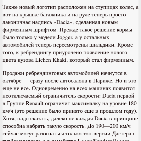
Также новый логотип расположен на ступицах колес, а
вот на крышке багажника и на руле теперь просто
лаконичная надпись «Dacia», сделанная новым
фирменным шрифтом. Прежде такое решение кормы
было только у модели Jogger, а у остальных
автомобилей теперь пересмотрены шильдики. Кроме
того, к ребрендингу приурочено появление нового
цвета кузова Lichen Khaki, который стал фирменным.
Продажи ребрендинговых автомобилей начнутся в
октябре — сразу после автосалона в Париже. Но и это
еще не все. Одновременно на всех машинах появится
неотключаемый ограничитель скорости: Dacia первой
в Группе Renault ограничит максималку на уровне 180
км/ч (это решение было принято еще в прошлом году).
Хотя, надо сказать, далеко не каждая Dacia в принципе
способна набрать такую скорость. До 190—200 км/ч
сейчас могут разогнаться только топ-версии Дастера с
турбомоторами, а в семействе Logan/Sandero/Jogger