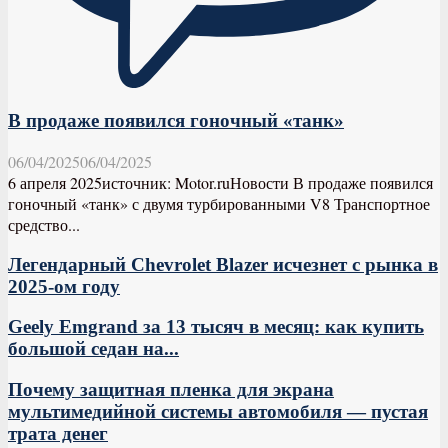
В продаже появился гоночный «танк»
06/04/2025
06/04/2025
6 апреля 2025источник: Motor.ruНовости В продаже появился
гоночный «танк» с двумя турбированными V8 Транспортное
средство...
Легендарный Chevrolet Blazer исчезнет с рынка в
2025-ом году
Geely Emgrand за 13 тысяч в месяц: как купить
большой седан на...
Почему защитная пленка для экрана
мультимедийной системы автомобиля — пустая
трата денег