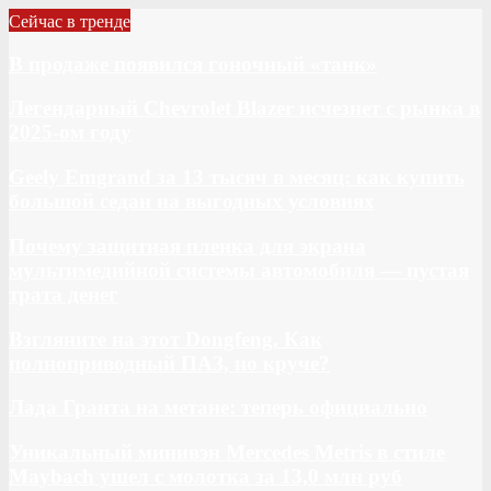
Сейчас в тренде
В продаже появился гоночный «танк»
Легендарный Chevrolet Blazer исчезнет с рынка в
2025-ом году
Geely Emgrand за 13 тысяч в месяц: как купить
большой седан на выгодных условиях
Почему защитная пленка для экрана
мультимедийной системы автомобиля — пустая
трата денег
Взгляните на этот Dongfeng. Как
полноприводный ПАЗ, но круче?
Лада Гранта на метане: теперь официально
Уникальный минивэн Mercedes Metris в стиле
Maybach ушел с молотка за 13,0 млн руб