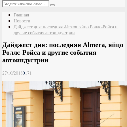
Основное
Искать:
меню
Поиск
Главная
Новости
Дайджест дня: последняя Almera, яйцо Роллс-Ройса и
другие события автоиндустрии
Дайджест дня: последняя Almera, яйцо
Роллс-Ройса и другие события
автоиндустрии
27/10/2018
0
171