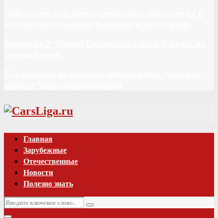
Volkswagen отключил сервисные программы в
России: обслуживать машины будет сложно
Формула 2: Роман Станек остался в Trident, но
сменит серию
Сделавшего из прицепа новогоднюю упряжку
жителя Читы оштрафовали
Vk
Главная
Зарубежные
Отечественные
Новости
Полезно знать
Искать:
Поиск