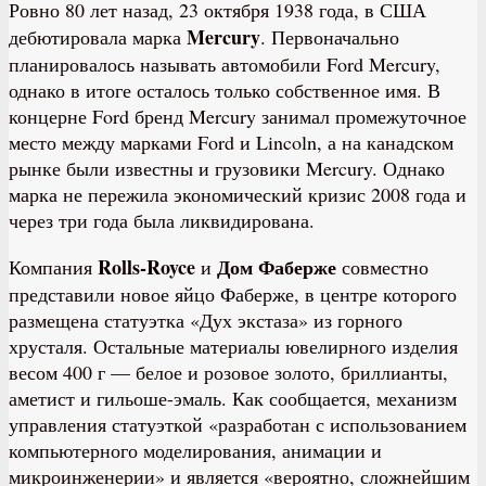
Ровно 80 лет назад, 23 октября 1938 года, в США
Mercury
дебютировала марка
. Первоначально
планировалось называть автомобили Ford Mercury,
однако в итоге осталось только собственное имя. В
концерне Ford бренд Mercury занимал промежуточное
место между марками Ford и Lincoln, а на канадском
рынке были известны и грузовики Mercury. Однако
марка не пережила экономический кризис 2008 года и
через три года была ликвидирована.
Rolls-Royce
Дом Фаберже
Компания
и
совместно
представили новое яйцо Фаберже, в центре которого
размещена статуэтка «Дух экстаза» из горного
хрусталя. Остальные материалы ювелирного изделия
весом 400 г — белое и розовое золото, бриллианты,
аметист и гильоше-эмаль. Как сообщается, механизм
управления статуэткой «разработан с использованием
компьютерного моделирования, анимации и
микроинженерии» и является «вероятно, сложнейшим