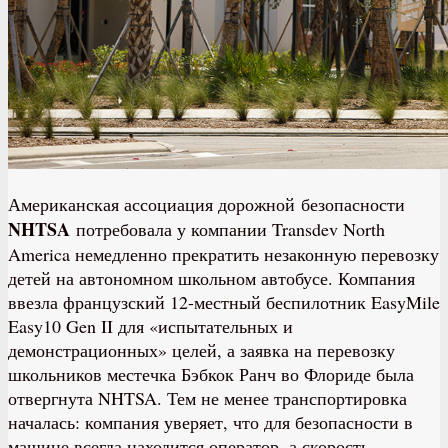
Американская ассоциация дорожной ­безопасности
NHTSA
потребовала у компании Transdev North
America немедленно прекратить незаконную перевозку
детей на автономном школьном автобусе. Компания
ввезла французский 12-местный беспилотник EasyMile
Easy10 Gen II для «испытательных и
демонстрационных» целей, а заявка на перевозку
школьников местечка Бэбкок Ранч во Флориде была
отвергнута NHTSA. Тем не менее транспортировка
началась: компания уверяет, что для безопасности в
машине всегда находится оператор, а скорость