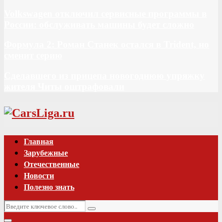
Volkswagen отключил сервисные программы в
России: обслуживать машины будет сложно
Формула 2: Роман Станек остался в Trident, но
сменит серию
Сделавшего из прицепа новогоднюю упряжку
жителя Читы оштрафовали
Vk
Главная
Зарубежные
Отечественные
Новости
Полезно знать
Искать:
Поиск