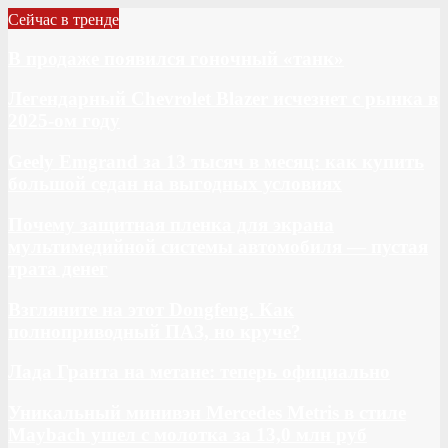
Сейчас в тренде
В продаже появился гоночный «танк»
Легендарный Chevrolet Blazer исчезнет с рынка в
2025-ом году
Geely Emgrand за 13 тысяч в месяц: как купить
большой седан на выгодных условиях
Почему защитная пленка для экрана
мультимедийной системы автомобиля — пустая
трата денег
Взгляните на этот Dongfeng. Как
полноприводный ПАЗ, но круче?
Лада Гранта на метане: теперь официально
Уникальный минивэн Mercedes Metris в стиле
Maybach ушел с молотка за 13,0 млн руб