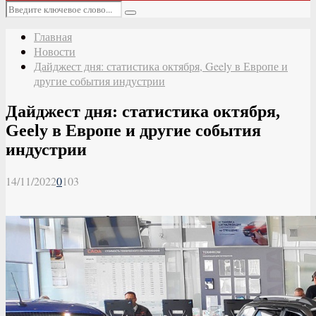
Основное
Искать:
меню
Поиск
Главная
Новости
Дайджест дня: статистика октября, Geely в Европе и
другие события индустрии
Дайджест дня: статистика октября,
Geely в Европе и другие события
индустрии
14/11/2022
0
103