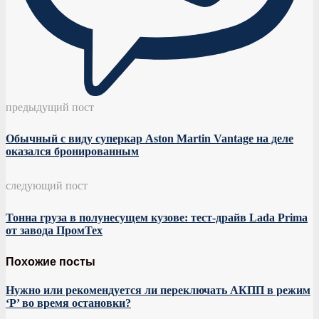
предыдущий пост
Обычный с виду суперкар Aston Martin Vantage на деле
оказался бронированным
следующий пост
Тонна груза в полунесущем кузове: тест-драйв Lada Prima
от завода ПромТех
Похожие посты
Нужно или рекомендуется ли переключать АКПП в режим
‘Р’ во время остановки?