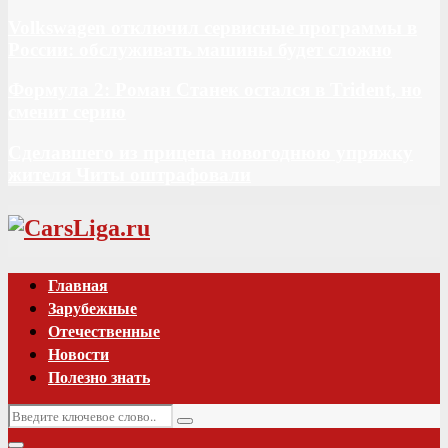
Volkswagen отключил сервисные программы в
России: обслуживать машины будет сложно
Формула 2: Роман Станек остался в Trident, но
сменит серию
Сделавшего из прицепа новогоднюю упряжку
жителя Читы оштрафовали
Vk
Главная
Зарубежные
Отечественные
Новости
Полезно знать
Искать:
Поиск