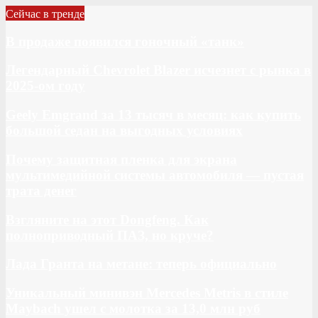
Сейчас в тренде
В продаже появился гоночный «танк»
Легендарный Chevrolet Blazer исчезнет с рынка в
2025-ом году
Geely Emgrand за 13 тысяч в месяц: как купить
большой седан на выгодных условиях
Почему защитная пленка для экрана
мультимедийной системы автомобиля — пустая
трата денег
Взгляните на этот Dongfeng. Как
полноприводный ПАЗ, но круче?
Лада Гранта на метане: теперь официально
Уникальный минивэн Mercedes Metris в стиле
Maybach ушел с молотка за 13,0 млн руб