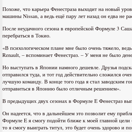
Похоже, что карьера Фенестраза выходит на новый уров
машины Nissan, а ведь ещё пару лет назад он едва не ра
После неудачного сезона в европейской Формуле 3 Саша
перебраться в Токио.
«В психологическом плане мне было очень тяжело, ведь
Renault, – вспоминает Фенестраз. – У меня не было ден
Но выступать в Японии намного дешевле. Друзья подска
отправился туда, и тот год действительно сложился оче
лучшую команду. В конце того года я стал заводским го
отправиться в Японию было отличным решением».
В предыдущих двух сезонах в Формуле E Фенестраз выпо
Он надеется, что в дальнейшем это позволит ему прибл
Формуле E я смогу подойти ближе к моей главной цели –
то я смогу выиграть титул, это будет очень здорово и 