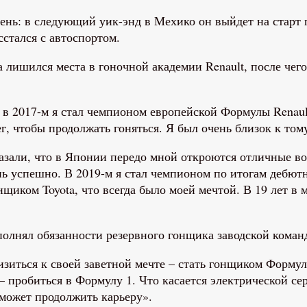
ень: в следующий уик-энд в Мехико он выйдет на старт 
сстался с автоспортом.
 лишился места в гоночной академии Renault, после чег
 в 2017-м я стал чемпионом европейской Формулы Renaul
ег, чтобы продолжать гоняться. Я был очень близок к том
зали, что в Японии передо мной откроются отличные воз
нь успешно. В 2019-м я стал чемпионом по итогам дебютн
нщиком Toyota, что всегда было моей мечтой. В 19 лет в 
лнял обязанности резервного гонщика заводской команды 
изиться к своей заветной мечте – стать гонщиком Формул
 пробиться в Формулу 1. Что касается электрической сери
поможет продолжить карьеру».