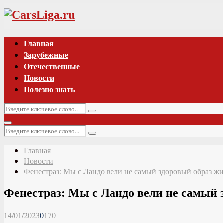
Vk
Главная
Зарубежные
Отечественные
Новости
Полезно знать
Искать:
Поиск
Основное
Искать:
меню
Поиск
Главная
Новости
Фенестраз: Мы с Ландо вели не самый здоровый образ ж
Фенестраз: Мы с Ландо вели не самый 
14/01/2023
0
170