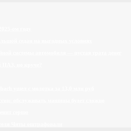
2025-ом году
большой седан на выгодных условиях
ной системы автомобиля — пустая трата денег
й ПАЗ, но круче?
bach ушел с молотка за 13,0 млн руб
ссии: обслуживать машины будет сложно
менит серию
теля Читы оштрафовали