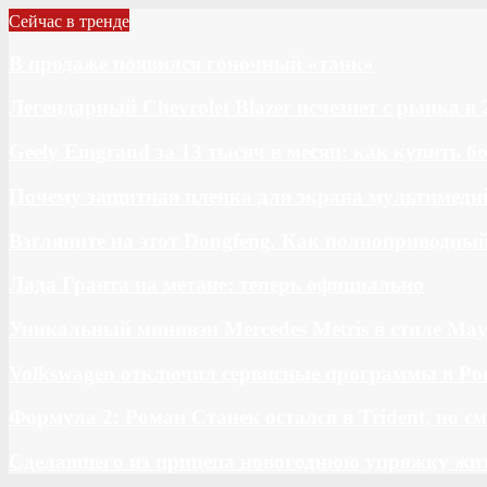
Сейчас в тренде
В продаже появился гоночный «танк»
Легендарный Chevrolet Blazer исчезнет с рынка в 
Geely Emgrand за 13 тысяч в месяц: как купить 
Почему защитная пленка для экрана мультимедий
Взгляните на этот Dongfeng. Как полноприводны
Лада Гранта на метане: теперь официально
Уникальный минивэн Mercedes Metris в стиле May
Volkswagen отключил сервисные программы в Ро
Формула 2: Роман Станек остался в Trident, но с
Сделавшего из прицепа новогоднюю упряжку жи