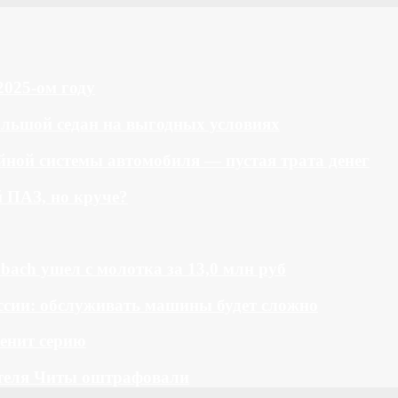
2025-ом году
большой седан на выгодных условиях
ной системы автомобиля — пустая трата денег
й ПАЗ, но круче?
bach ушел с молотка за 13,0 млн руб
ссии: обслуживать машины будет сложно
менит серию
теля Читы оштрафовали