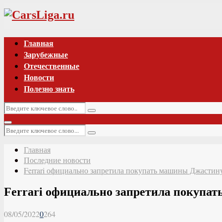
Vk
Главная
Зарубежные
Отечественные
Новости
Полезно знать
Искать:
Поиск
Основное
Искать:
меню
Поиск
Главная
Последние новости
Ferrari официально запретила покупать машины Джастин
Ferrari официально запретила покупа
08/05/2022
0
264