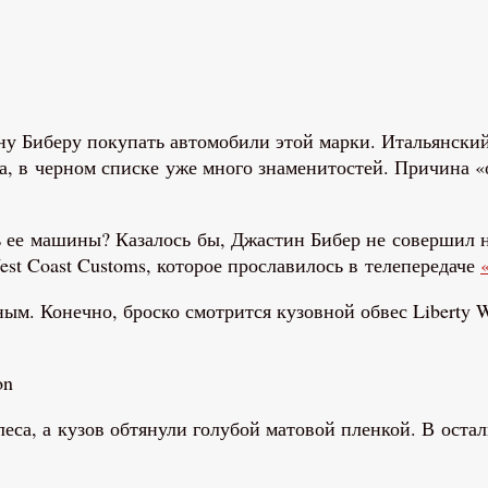
ину Биберу покупать автомобили этой марки. Итальянски
а, в черном списке уже много знаменитостей. Причина 
ать ее машины? Казалось бы, Джастин Бибер не совершил 
 West Coast Customs, которое прославилось в телепередаче
ьным. Конечно, броско смотрится кузовной обвес Libert
on
са, а кузов обтянули голубой матовой пленкой. В оста