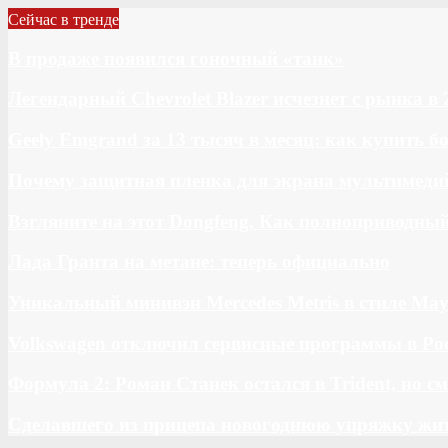
Сейчас в тренде
В продаже появился гоночный «танк»
Легендарный Chevrolet Blazer исчезнет с рынка в 
Geely Emgrand за 13 тысяч в месяц: как купить 
Почему защитная пленка для экрана мультимедий
Взгляните на этот Dongfeng. Как полноприводны
Лада Гранта на метане: теперь официально
Уникальный минивэн Mercedes Metris в стиле May
Volkswagen отключил сервисные программы в Ро
Формула 2: Роман Станек остался в Trident, но с
Сделавшего из прицепа новогоднюю упряжку жи