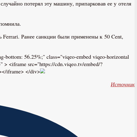
случайно потерял эту машину, припарковав ее у отеля
апомнила.
 Ferrari. Ранее санкции были применены к 50 Cent,
dding-bottom: 56.25%;" class="viqeo-embed viqeo-horizontal
> <iframe src="https://cdn.viqeo.tv/embed/?
></iframe> </div>
Источник