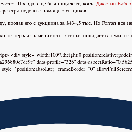
 Ferrari. Правда, еще был инцидент, когда
Джастин Бибер
 через три недели с помощью сыщиков.
, продав его с аукциона за $434,5 тыс. Но Ferrari все з
о не первая знаменитость, которая попадает в немилость
/script> <div style="width:100%;height:0;position:relative;pa
880e7de9c" data-profile="326" data-aspectRatio="0.5625" 
yle="position:absolute;" frameBorder="0" allowFullScreen