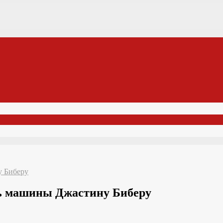
у Биберу
ть машины Джастину Биберу