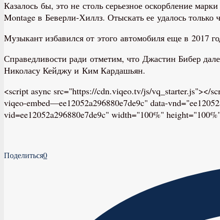
Казалось бы, это не столь серьезное оскорбление марки
Montage в Беверли-Хиллз. Отыскать ее удалось только
Музыкант избавился от этого автомобиля еще в 2017 году
Справедливости ради отметим, что Джастин Бибер далек
Николасу Кейджу и Ким Кардашьян.
<script async src="https://cdn.viqeo.tv/js/vq_starter.js"><
viqeo-embed—ee12052a296880e7de9c" data-vnd="ee12052a296
vid=ee12052a296880e7de9c" width="100%" height="100%" st
Поделиться
0