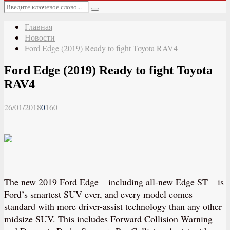
Основное
Искать:
меню
Поиск
Главная
Новости
Ford Edge (2019) Ready to fight Toyota RAV4
Ford Edge (2019) Ready to fight Toyota
RAV4
26/01/2018
0
160
The new 2019 Ford Edge – including all-new Edge ST – is
Ford’s smartest SUV ever, and every model comes
standard with more driver-assist technology than any other
midsize SUV. This includes Forward Collision Warning