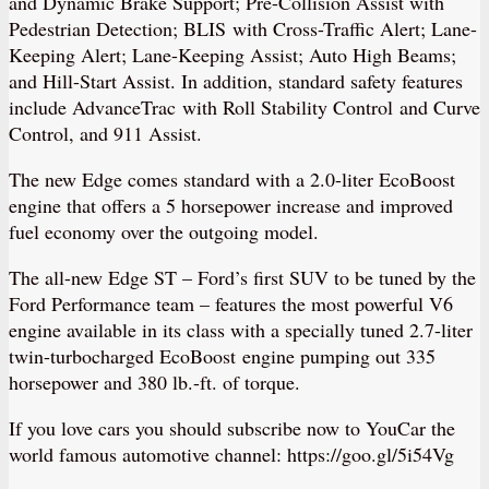
and Dynamic Brake Support; Pre-Collision Assist with
Pedestrian Detection; BLIS with Cross-Traffic Alert; Lane-
Keeping Alert; Lane-Keeping Assist; Auto High Beams;
and Hill-Start Assist. In addition, standard safety features
include AdvanceTrac with Roll Stability Control and Curve
Control, and 911 Assist.
The new Edge comes standard with a 2.0-liter EcoBoost
engine that offers a 5 horsepower increase and improved
fuel economy over the outgoing model.
The all-new Edge ST – Ford’s first SUV to be tuned by the
Ford Performance team – features the most powerful V6
engine available in its class with a specially tuned 2.7-liter
twin-turbocharged EcoBoost engine pumping out 335
horsepower and 380 lb.-ft. of torque.
If you love cars you should subscribe now to YouCar the
world famous automotive channel: https://goo.gl/5i54Vg