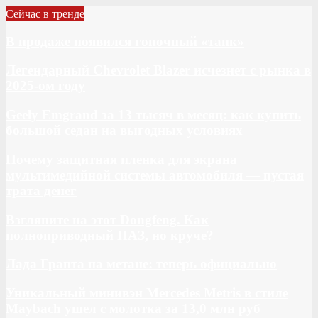
Сейчас в тренде
В продаже появился гоночный «танк»
Легендарный Chevrolet Blazer исчезнет с рынка в
2025-ом году
Geely Emgrand за 13 тысяч в месяц: как купить
большой седан на выгодных условиях
Почему защитная пленка для экрана
мультимедийной системы автомобиля — пустая
трата денег
Взгляните на этот Dongfeng. Как
полноприводный ПАЗ, но круче?
Лада Гранта на метане: теперь официально
Уникальный минивэн Mercedes Metris в стиле
Maybach ушел с молотка за 13,0 млн руб