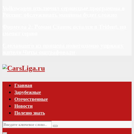
Volkswagen отключил сервисные программы в
России: обслуживать машины будет сложно
Формула 2: Роман Станек остался в Trident, но
сменит серию
Сделавшего из прицепа новогоднюю упряжку
жителя Читы оштрафовали
Vk
Главная
Зарубежные
Отечественные
Новости
Полезно знать
Искать:
Поиск