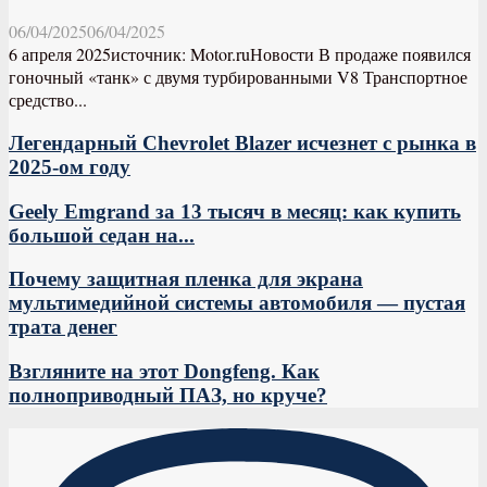
06/04/2025
06/04/2025
6 апреля 2025источник: Motor.ruНовости В продаже появился
гоночный «танк» с двумя турбированными V8 Транспортное
средство...
Легендарный Chevrolet Blazer исчезнет с рынка в
2025-ом году
Geely Emgrand за 13 тысяч в месяц: как купить
большой седан на...
Почему защитная пленка для экрана
мультимедийной системы автомобиля — пустая
трата денег
Взгляните на этот Dongfeng. Как
полноприводный ПАЗ, но круче?