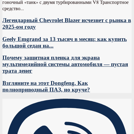
гоночный «танк» с двумя турбированными V8 Транспортное
средство...
Легендарный Chevrolet Blazer исчезнет с рынка в
2025-ом году
Geely Emgrand за 13 тысяч в месяц: как купить
большой седан на...
Почему защитная пленка для экрана
мультимедийной системы автомобиля — пустая
трата денег
Взгляните на этот Dongfeng. Как
полноприводный ПАЗ, но круче?