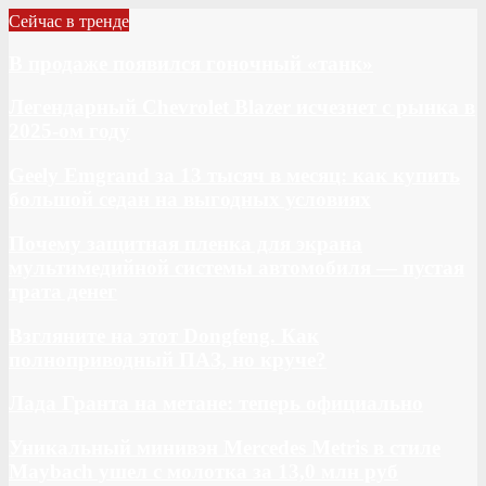
Сейчас в тренде
В продаже появился гоночный «танк»
Легендарный Chevrolet Blazer исчезнет с рынка в
2025-ом году
Geely Emgrand за 13 тысяч в месяц: как купить
большой седан на выгодных условиях
Почему защитная пленка для экрана
мультимедийной системы автомобиля — пустая
трата денег
Взгляните на этот Dongfeng. Как
полноприводный ПАЗ, но круче?
Лада Гранта на метане: теперь официально
Уникальный минивэн Mercedes Metris в стиле
Maybach ушел с молотка за 13,0 млн руб