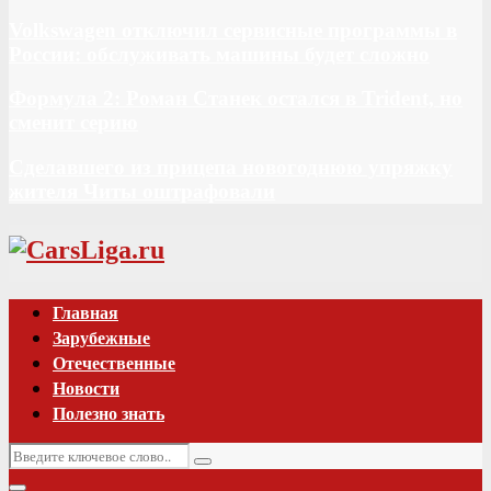
Volkswagen отключил сервисные программы в
России: обслуживать машины будет сложно
Формула 2: Роман Станек остался в Trident, но
сменит серию
Сделавшего из прицепа новогоднюю упряжку
жителя Читы оштрафовали
Vk
Главная
Зарубежные
Отечественные
Новости
Полезно знать
Искать:
Поиск