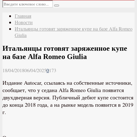
Основное
Искать:
меню
Поиск
Главная
Новости
Итальянцы готовят заряженное купе на базе Alfa Romeo
Giulia
Итальянцы готовят заряженное купе
на базе Alfa Romeo Giulia
18/04/2018
06/04/2025
0
173
Издание Autocar, ссылаясь на собственные источники,
сообщает, что у седана Alfa Romeo Giulia появится
двухдверная версия. Публичный дебют купе состоится
до конца 2018 года, а на рынке модель появится в 2019
г.