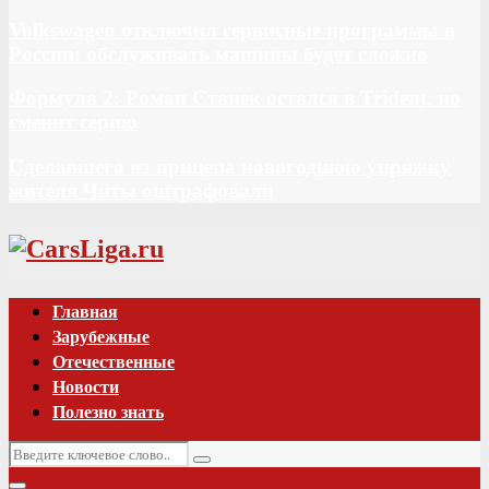
Volkswagen отключил сервисные программы в
России: обслуживать машины будет сложно
Формула 2: Роман Станек остался в Trident, но
сменит серию
Сделавшего из прицепа новогоднюю упряжку
жителя Читы оштрафовали
Vk
Главная
Зарубежные
Отечественные
Новости
Полезно знать
Искать:
Поиск