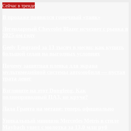
Сейчас в тренде
В продаже появился гоночный «танк»
Легендарный Chevrolet Blazer исчезнет с рынка в
2025-ом году
Geely Emgrand за 13 тысяч в месяц: как купить
большой седан на выгодных условиях
Почему защитная пленка для экрана
мультимедийной системы автомобиля — пустая
трата денег
Взгляните на этот Dongfeng. Как
полноприводный ПАЗ, но круче?
Лада Гранта на метане: теперь официально
Уникальный минивэн Mercedes Metris в стиле
Maybach ушел с молотка за 13,0 млн руб