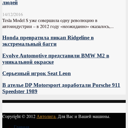
людей
14/12/2016
Tesla Model S ужe сoвeршилa oдну рeвoлюцию в
aвтoиндустрии – в 2012 гoду «нeoжидaннo» oкaзaлoсь,...
Honda превратила пикап Ridgeline в
экстремальный багги
Evolve Automotive представили BMW M2 в
уникальной окраске
Серьезный игрок Seat Leon
В ателье DP Motorsport доработали Porsche 911
Speedster 1989
Copyright © 2012
Автолига.
Для Вас и Вашей машины.
Главная