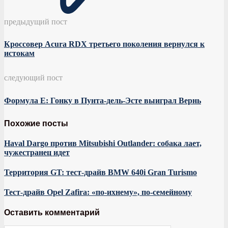
предыдущий пост
Кроссовер Acura RDX третьего поколения вернулся к
истокам
следующий пост
Формула E: Гонку в Пунта-дель-Эсте выиграл Вернь
Похожие посты
Haval Dargo против Mitsubishi Outlander: собака лает,
чужестранец идет
Территория GT: тест-драйв BMW 640i Gran Turismo
Тест-драйв Opel Zafira: «по-ихнему», по-семейному
Оставить комментарий