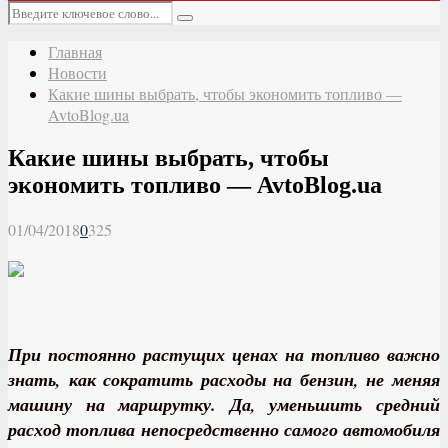
Основное
Искать:
меню
Поиск
Главная
Новости
Какие шины выбрать, чтобы экономить топливо —
AvtoBlog.ua
Какие шины выбрать, чтобы
экономить топливо — AvtoBlog.ua
01/04/2018
0
325
При постоянно растущих ценах на топливо важно
знать, как сократить расходы на бензин, не меняя
машину на маршрутку. Да, уменьшить средний
расход топлива непосредственно самого автомобиля