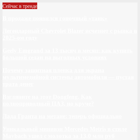
Сейчас в тренде
В продаже появился гоночный «танк»
Легендарный Chevrolet Blazer исчезнет с рынка в
2025-ом году
Geely Emgrand за 13 тысяч в месяц: как купить
большой седан на выгодных условиях
Почему защитная пленка для экрана
мультимедийной системы автомобиля — пустая
трата денег
Взгляните на этот Dongfeng. Как
полноприводный ПАЗ, но круче?
Лада Гранта на метане: теперь официально
Уникальный минивэн Mercedes Metris в стиле
Maybach ушел с молотка за 13,0 млн руб