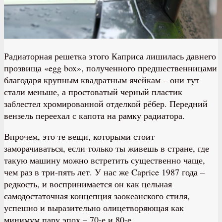
Радиаторная решетка этого Каприса лишилась давнего
прозвища «egg box», полученного предшественницами
благодаря крупным квадратным ячейкам – они тут
стали меньше, а простоватый черный пластик
заблестел хромированной отделкой рёбер. Передний
вензель переехал с капота на рамку радиатора.
Впрочем, это те вещи, которыми стоит
заморачиваться, если только ты живешь в стране, где
такую машину можно встретить существенно чаще,
чем раз в три-пять лет. У нас же Caprice 1987 года –
редкость, и воспринимается он как цельная
самодостаточная концепция заокеанского стиля,
успешно и выразительно олицетворяющая как
минимум пару эпох – 70-е и 80-е.