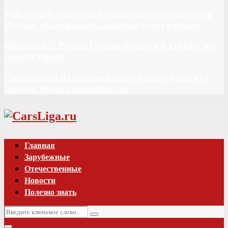
Volkswagen отключил сервисные программы в
России: обслуживать машины будет сложно
Формула 2: Роман Станек остался в Trident, но
сменит серию
Сделавшего из прицепа новогоднюю упряжку
жителя Читы оштрафовали
Vk
Главная
Зарубежные
Отечественные
Новости
Полезно знать
Искать:
Поиск