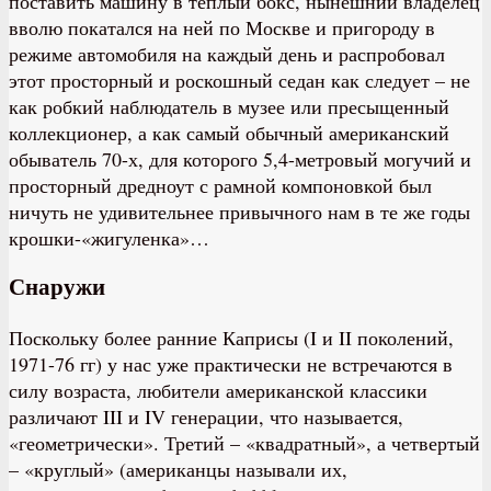
поставить машину в теплый бокс, нынешний владелец
вволю покатался на ней по Москве и пригороду в
режиме автомобиля на каждый день и распробовал
этот просторный и роскошный седан как следует – не
как робкий наблюдатель в музее или пресыщенный
коллекционер, а как самый обычный американский
обыватель 70-х, для которого 5,4-метровый могучий и
просторный дредноут с рамной компоновкой был
ничуть не удивительнее привычного нам в те же годы
крошки-«жигуленка»…
Снаружи
Поскольку более ранние Каприсы (I и II поколений,
1971-76 гг) у нас уже практически не встречаются в
силу возраста, любители американской классики
различают III и IV генерации, что называется,
«геометрически». Третий – «квадратный», а четвертый
– «круглый» (американцы называли их,