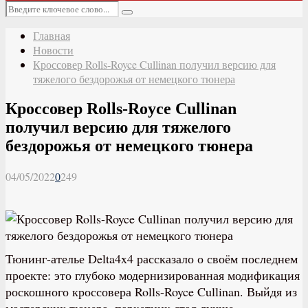
Основное
Искать:
меню
Поиск
Главная
Новости
Кроссовер Rolls-Royce Cullinan получил версию для
тяжелого бездорожья от немецкого тюнера
Кроссовер Rolls-Royce Cullinan
получил версию для тяжелого
бездорожья от немецкого тюнера
04/05/2022
0
249
Тюнинг-ателье Delta4x4 рассказало о своём последнем
проекте: это глубоко модернизированная модификация
роскошного кроссовера Rolls-Royce Cullinan. Выйдя из
мастерских тюнера, паркетник стал лучше