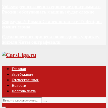
Volkswagen отключил сервисные программы в
России: обслуживать машины будет сложно
Формула 2: Роман Станек остался в Trident, но
сменит серию
Сделавшего из прицепа новогоднюю упряжку
жителя Читы оштрафовали
Vk
Главная
Зарубежные
Отечественные
Новости
Полезно знать
Искать:
Поиск