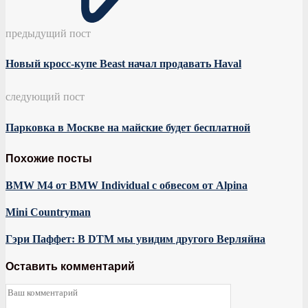
предыдущий пост
Новый кросс-купе Beast начал продавать Haval
следующий пост
Парковка в Москве на майские будет бесплатной
Похожие посты
BMW M4 от BMW Individual с обвесом от Alpina
Mini Countryman
Гэри Паффет: В DTM мы увидим другого Верляйна
Оставить комментарий