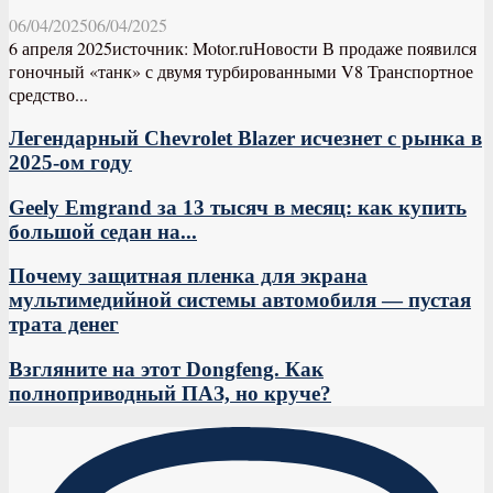
06/04/2025
06/04/2025
6 апреля 2025источник: Motor.ruНовости В продаже появился
гоночный «танк» с двумя турбированными V8 Транспортное
средство...
Легендарный Chevrolet Blazer исчезнет с рынка в
2025-ом году
Geely Emgrand за 13 тысяч в месяц: как купить
большой седан на...
Почему защитная пленка для экрана
мультимедийной системы автомобиля — пустая
трата денег
Взгляните на этот Dongfeng. Как
полноприводный ПАЗ, но круче?