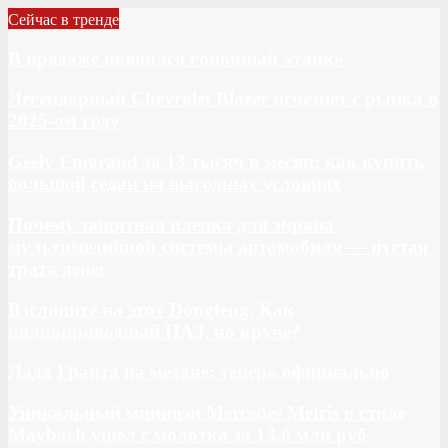
Сейчас в тренде
В продаже появился гоночный «танк»
Легендарный Chevrolet Blazer исчезнет с рынка в
2025-ом году
Geely Emgrand за 13 тысяч в месяц: как купить
большой седан на выгодных условиях
Почему защитная пленка для экрана
мультимедийной системы автомобиля — пустая
трата денег
Взгляните на этот Dongfeng. Как
полноприводный ПАЗ, но круче?
Лада Гранта на метане: теперь официально
Уникальный минивэн Mercedes Metris в стиле
Maybach ушел с молотка за 13,0 млн руб