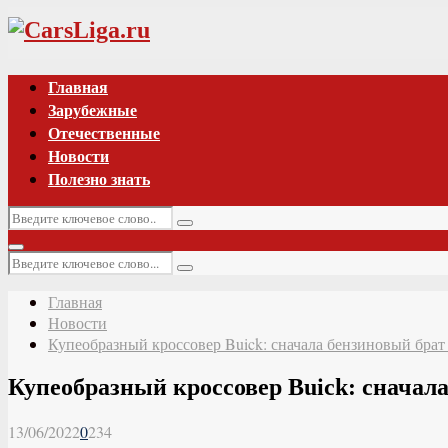
Vk
Главная
Зарубежные
Отечественные
Новости
Полезно знать
Искать:
Поиск
Основное
Искать:
меню
Поиск
Главная
Новости
Купеобразный кроссовер Buick: сначала бензиновый брат C
Купеобразный кроссовер Buick: сначала 
13/06/2022
0
234