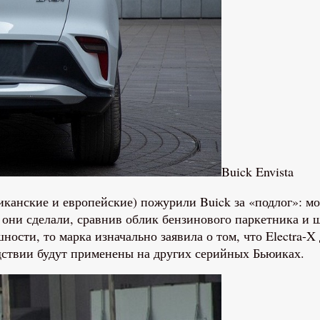
Buick Envista
нские и европейские) пожурили Buick за «подлог»: мол,
они сделали, сравнив облик бензинового паркетника и ш
ности, то марка изначально заявила о том, что Electra-X
дствии будут применены на других серийных Бьюиках.