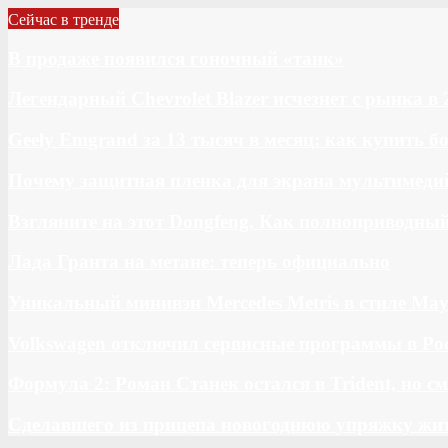
Сейчас в тренде
В продаже появился гоночный «танк»
Легендарный Chevrolet Blazer исчезнет с рынка в 
Geely Emgrand за 13 тысяч в месяц: как купить 
Почему защитная пленка для экрана мультимедий
Взгляните на этот Dongfeng. Как полноприводны
Лада Гранта на метане: теперь официально
Уникальный минивэн Mercedes Metris в стиле May
Volkswagen отключил сервисные программы в Ро
Формула 2: Роман Станек остался в Trident, но с
Сделавшего из прицепа новогоднюю упряжку жи