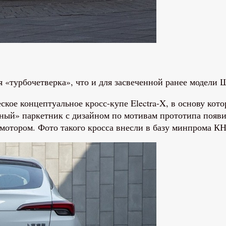
я «турбочетверка», что и для засвеченной ранее модели 
ское концептуальное кросс-купе Electra-X, в основу кот
ный» паркетник с дизайном по мотивам прототипа появит
отором. Фото такого кросса внесли в базу минпрома КНР,