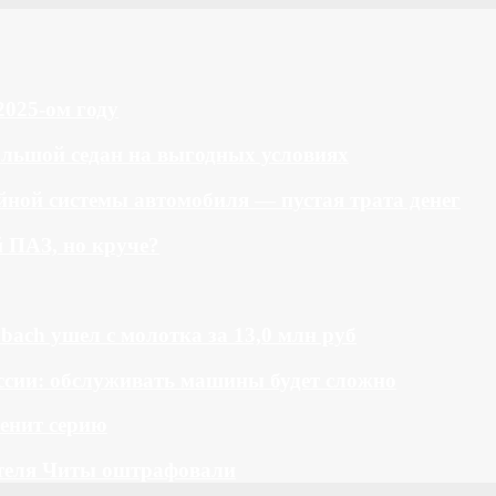
2025-ом году
большой седан на выгодных условиях
ной системы автомобиля — пустая трата денег
й ПАЗ, но круче?
bach ушел с молотка за 13,0 млн руб
ссии: обслуживать машины будет сложно
менит серию
теля Читы оштрафовали