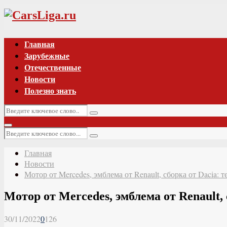
Vk
Главная
Зарубежные
Отечественные
Новости
Полезно знать
Искать:
Поиск
Основное
Искать:
меню
Поиск
Главная
Новости
Мотор от Mercedes, эмблема от Renault, сборка от Dacia: 
Мотор от Mercedes, эмблема от Renault, 
30/11/2022
0
126