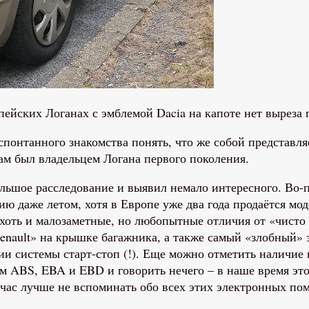
пейских Логанах с эмблемой Dacia на капоте нет выреза 
 спонтанного знакомства понять, что же собой представл
 сам был владельцем Логана первого поколения.
льшое расследование и выявил немало интересного. Во-
 даже летом, хотя в Европе уже два года продаётся моде
хоть и малозаметные, но любопытные отличия от «чисто 
enault» на крышке багажника, а также самый «злобный» э
и системы старт-стоп (!). Еще можно отметить наличие
м ABS, EBA и EBD и говорить нечего – в наше время это 
час лучше не вспоминать обо всех этих электронных п