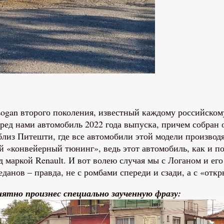
Logan второго поколения, известный каждому российскому
еред нами автомобиль 2022 года выпуска, причем собран
близ Питешти, где все автомобили этой модели производ
й «конвейерный тюнинг», ведь этот автомобиль, как и п
 маркой Renault. И вот волею случая мы с Логаном и его
еданов – правда, не с ромбами спереди и сзади, а с «от
нятно произнес специально заученную фразу: