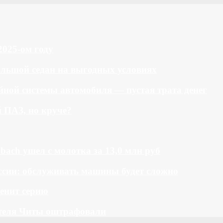
2025-ом году
большой седан на выгодных условиях
ной системы автомобиля — пустая трата денег
й ПАЗ, но круче?
bach ушел с молотка за 13,0 млн руб
ссии: обслуживать машины будет сложно
менит серию
теля Читы оштрафовали