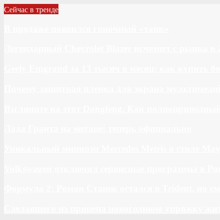
Сейчас в тренде
В продаже появился гоночный «танк»
Легендарный Chevrolet Blazer исчезнет с рынка в 
Geely Emgrand за 13 тысяч в месяц: как купить 
Почему защитная пленка для экрана мультимедий
Взгляните на этот Dongfeng. Как полноприводны
Лада Гранта на метане: теперь официально
Уникальный минивэн Mercedes Metris в стиле May
Volkswagen отключил сервисные программы в Ро
Формула 2: Роман Станек остался в Trident, но с
Сделавшего из прицепа новогоднюю упряжку жи