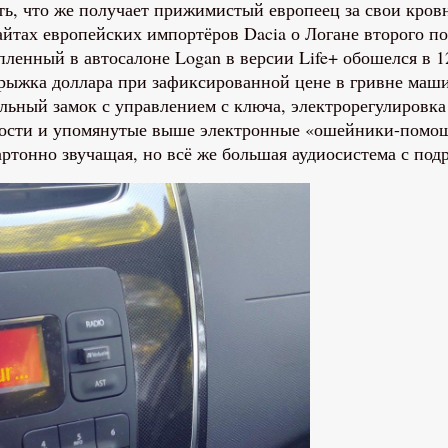
ь, что же получает прижимистый европеец за свои кровн
сайтах европейских импортёров Dacia о Логане второго 
упленный в автосалоне Logan в версии Life+ обошелся в 
 прыжка доллара при зафиксированной цене в гривне маши
ьный замок с управлением с ключа, электрорегулировка 
ности и упомянутые выше электронные «ошейники-помощ
картонно звучащая, но всё же большая аудиосистема с по