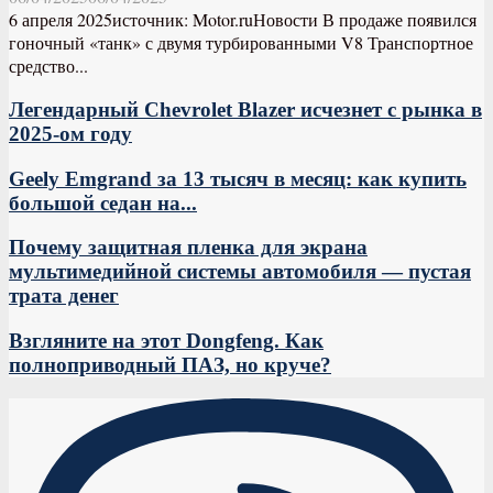
6 апреля 2025источник: Motor.ruНовости В продаже появился
гоночный «танк» с двумя турбированными V8 Транспортное
средство...
Легендарный Chevrolet Blazer исчезнет с рынка в
2025-ом году
Geely Emgrand за 13 тысяч в месяц: как купить
большой седан на...
Почему защитная пленка для экрана
мультимедийной системы автомобиля — пустая
трата денег
Взгляните на этот Dongfeng. Как
полноприводный ПАЗ, но круче?