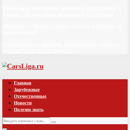
Volkswagen отключил сервисные программы в
России: обслуживать машины будет сложно
Формула 2: Роман Станек остался в Trident, но
сменит серию
Сделавшего из прицепа новогоднюю упряжку
жителя Читы оштрафовали
Vk
Главная
Зарубежные
Отечественные
Новости
Полезно знать
Искать:
Поиск