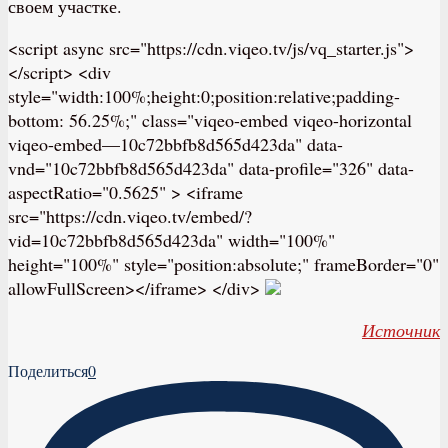
своем участке.
<script async src="https://cdn.viqeo.tv/js/vq_starter.js">
</script> <div
style="width:100%;height:0;position:relative;padding-
bottom: 56.25%;" class="viqeo-embed viqeo-horizontal
viqeo-embed—10c72bbfb8d565d423da" data-
vnd="10c72bbfb8d565d423da" data-profile="326" data-
aspectRatio="0.5625" > <iframe
src="https://cdn.viqeo.tv/embed/?
vid=10c72bbfb8d565d423da" width="100%"
height="100%" style="position:absolute;" frameBorder="0"
allowFullScreen></iframe> </div>
Источник
Поделиться
0