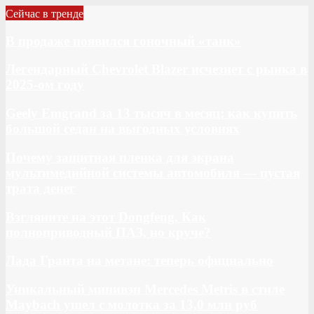
Сейчас в тренде
В продаже появился гоночный «танк»
Легендарный Chevrolet Blazer исчезнет с рынка в
2025-ом году
Geely Emgrand за 13 тысяч в месяц: как купить
большой седан на выгодных условиях
Почему защитная пленка для экрана
мультимедийной системы автомобиля — пустая
трата денег
Взгляните на этот Dongfeng. Как
полноприводный ПАЗ, но круче?
Лада Гранта на метане: теперь официально
Уникальный минивэн Mercedes Metris в стиле
Maybach ушел с молотка за 13,0 млн руб