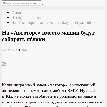
Основное
Искать:
меню
Поиск
Главная
Последние новости
На «Автоторе» вместо машин будут собирать яблоки
На «Автоторе» вместо машин будут
собирать яблоки
30/05/2022
0
246
Калининградский завод «Автотор», выпускавший
до недавнего времени автомобили BMW, Hyundai
и Kia, не может возобновить производство машин
и поэтому предлагает сотрудникам заняться сельским