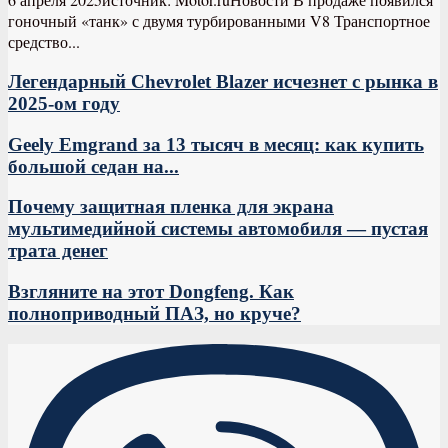
гоночный «танк» с двумя турбированными V8 Транспортное
средство...
Легендарный Chevrolet Blazer исчезнет с рынка в
2025-ом году
Geely Emgrand за 13 тысяч в месяц: как купить
большой седан на...
Почему защитная пленка для экрана
мультимедийной системы автомобиля — пустая
трата денег
Взгляните на этот Dongfeng. Как
полноприводный ПАЗ, но круче?