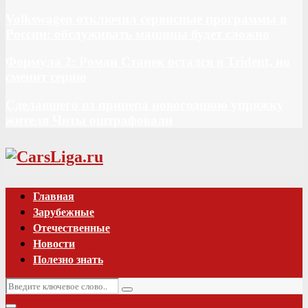
Volkswagen отключил сервисные программы в
России: обслуживать машины будет сложно
Формула 2: Роман Станек остался в Trident, но
сменит серию
Сделавшего из прицепа новогоднюю упряжку
жителя Читы оштрафовали
Vk
Главная
Зарубежные
Отечественные
Новости
Полезно знать
Искать:
Поиск