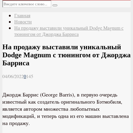
Основное
Искать:
меню
Поиск
Главная
Новости
На продажу выставили уникальный Dodge Magnum с
тюнингом от Джорджа Барриса
На продажу выставили уникальный
Dodge Magnum с тюнингом от Джорджа
Барриса
04/06/2022
0
145
Джордж Баррис (George Barris), в первую очередь
известный как создатель оригинального Бэтмобиля,
является автором множества любопытных
модификаций, и теперь одна из его машин выставлена
на продажу.