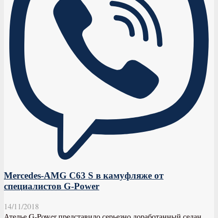
Mercedes-AMG C63 S в камуфляже от
специалистов G-Power
14/11/2018
Ателье G-Power представило серьезно доработанный седан