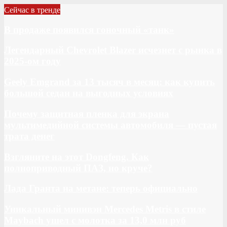
Сейчас в тренде
В продаже появился гоночный «танк»
Легендарный Chevrolet Blazer исчезнет с рынка в
2025-ом году
Geely Emgrand за 13 тысяч в месяц: как купить
большой седан на выгодных условиях
Почему защитная пленка для экрана
мультимедийной системы автомобиля — пустая
трата денег
Взгляните на этот Dongfeng. Как
полноприводный ПАЗ, но круче?
Лада Гранта на метане: теперь официально
Уникальный минивэн Mercedes Metris в стиле
Maybach ушел с молотка за 13,0 млн руб