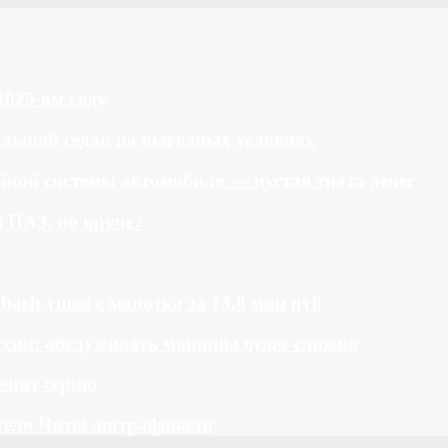
2025-ом году
большой седан на выгодных условиях
ной системы автомобиля — пустая трата денег
й ПАЗ, но круче?
bach ушел с молотка за 13,0 млн руб
ссии: обслуживать машины будет сложно
менит серию
теля Читы оштрафовали