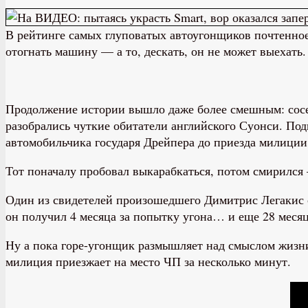
В рейтинге самых глуповатых автоугонщиков почтенное 
отогнать машину — а то, дескать, он не может выехать.
Продолжение истории вышло даже более смешным: сосед 
разобрались чуткие обитатели английского Суонси. Под
автомобильчика государя Дрейпера до приезда милиции
Тот поначалу пробовал выкарабкаться, потом смирился 
Один из свидетелей произошедшего Димитрис Легакис с
он получил 4 месяца за попытку угона… и еще 28 меся
Ну а пока горе-угонщик размышляет над смыслом жизни
милиция приезжает на место ЧП за несколько минут.