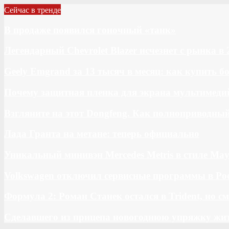
Сейчас в тренде
В продаже появился гоночный «танк»
Легендарный Chevrolet Blazer исчезнет с рынка в 
Geely Emgrand за 13 тысяч в месяц: как купить 
Почему защитная пленка для экрана мультимедий
Взгляните на этот Dongfeng. Как полноприводны
Лада Гранта на метане: теперь официально
Уникальный минивэн Mercedes Metris в стиле May
Volkswagen отключил сервисные программы в Ро
Формула 2: Роман Станек остался в Trident, но с
Сделавшего из прицепа новогоднюю упряжку жи