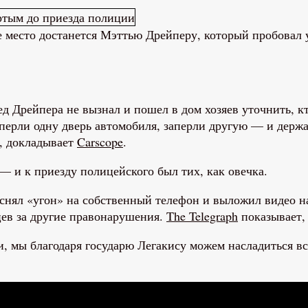
место достанется Мэттью Дрейперу, который пробовал уг
Дрейпера не вызнал и пошел в дом хозяев уточнить, кто 
перли одну дверь автомобиля, заперли другую — и держа
, докладывает
Carscope
.
— и к приезду полицейского был тих, как овечка.
нял «угон» на собственный телефон и выложил видео на
цев за другие правонарушения.
The Telegraph
показывает, 
, мы благодаря государю Легакису можем насладиться в