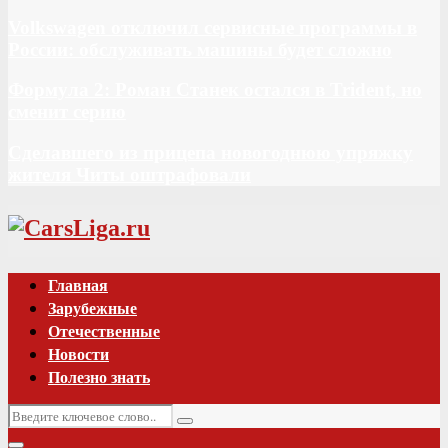
Volkswagen отключил сервисные программы в
России: обслуживать машины будет сложно
Формула 2: Роман Станек остался в Trident, но
сменит серию
Сделавшего из прицепа новогоднюю упряжку
жителя Читы оштрафовали
Vk
Главная
Зарубежные
Отечественные
Новости
Полезно знать
Искать:
Поиск