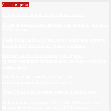
Сейчас в тренде
В продаже появился гоночный «танк»
Легендарный Chevrolet Blazer исчезнет с рынка в
2025-ом году
Geely Emgrand за 13 тысяч в месяц: как купить
большой седан на выгодных условиях
Почему защитная пленка для экрана
мультимедийной системы автомобиля — пустая
трата денег
Взгляните на этот Dongfeng. Как
полноприводный ПАЗ, но круче?
Лада Гранта на метане: теперь официально
Уникальный минивэн Mercedes Metris в стиле
Maybach ушел с молотка за 13,0 млн руб