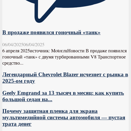
В продаже появился гоночный «танк»
06/04/2025
06/04/2025
6 апреля 2025источник: Motor.ruНовости В продаже появился
гоночный «танк» с двумя турбированными V8 Транспортное
средство...
Легендарный Chevrolet Blazer исчезнет с рынка в
2025-ом году
Geely Emgrand за 13 тысяч в месяц: как купить
большой седан на...
Почему защитная пленка для экрана
мультимедийной системы автомобиля — пустая
трата денег