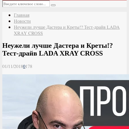
Основное
Искать:
меню
Поиск
Главная
Новости
Неужели лучше Дастера и Креты!? Тест-драйв LADA
XRAY CROSS
Неужели лучше Дастера и Креты!?
Тест-драйв LADA XRAY CROSS
01/11/2018
0
178