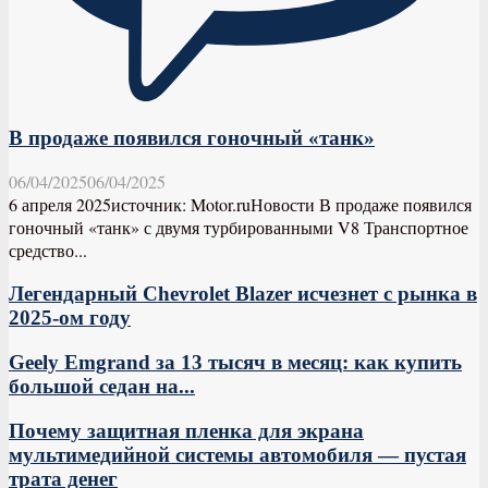
В продаже появился гоночный «танк»
06/04/2025
06/04/2025
6 апреля 2025источник: Motor.ruНовости В продаже появился
гоночный «танк» с двумя турбированными V8 Транспортное
средство...
Легендарный Chevrolet Blazer исчезнет с рынка в
2025-ом году
Geely Emgrand за 13 тысяч в месяц: как купить
большой седан на...
Почему защитная пленка для экрана
мультимедийной системы автомобиля — пустая
трата денег