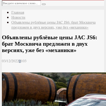
Основное
Искать:
меню
Поиск
Главная
Новости
Объявлены рублёвые цены JAC JS6: брат Москвича
предложен в двух версиях, уже без «механики»
Объявлены рублёвые цены JAC JS6:
брат Москвича предложен в двух
версиях, уже без «механики»
03/12/2022
0
103