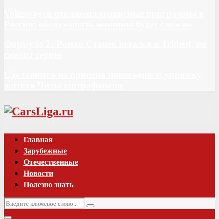
Volkswagen отключил сервисные программы в
России: обслуживать машины будет сложно
Формула 2: Роман Станек остался в Trident, но
сменит серию
Сделавшего из прицепа новогоднюю упряжку
жителя Читы оштрафовали
Vk
Главная
Зарубежные
Отечественные
Новости
Полезно знать
Искать:
Поиск