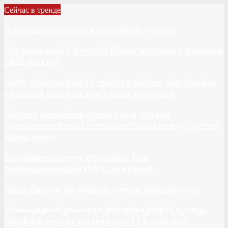
Сейчас в тренде
В продаже появился гоночный «танк»
Легендарный Chevrolet Blazer исчезнет с рынка в
2025-ом году
Geely Emgrand за 13 тысяч в месяц: как купить
большой седан на выгодных условиях
Почему защитная пленка для экрана
мультимедийной системы автомобиля — пустая
трата денег
Взгляните на этот Dongfeng. Как
полноприводный ПАЗ, но круче?
Лада Гранта на метане: теперь официально
Уникальный минивэн Mercedes Metris в стиле
Maybach ушел с молотка за 13,0 млн руб