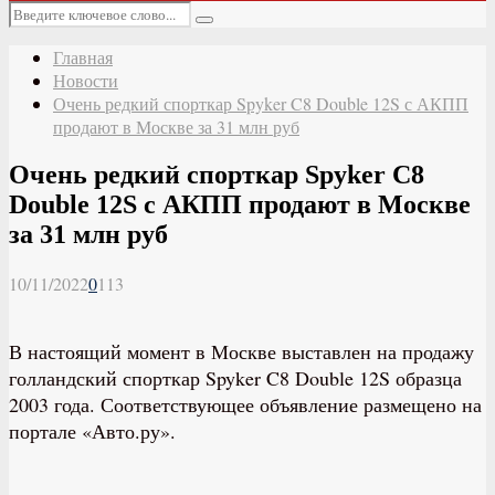
Основное
Искать:
меню
Поиск
Главная
Новости
Очень редкий спорткар Spyker C8 Double 12S с АКПП
продают в Москве за 31 млн руб
Очень редкий спорткар Spyker C8
Double 12S с АКПП продают в Москве
за 31 млн руб
10/11/2022
0
113
В настоящий момент в Москве выставлен на продажу
голландский спорткар Spyker C8 Double 12S образца
2003 года. Соответствующее объявление размещено на
портале «Авто.ру».