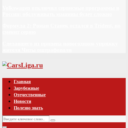
Volkswagen отключил сервисные программы в
России: обслуживать машины будет сложно
Формула 2: Роман Станек остался в Trident, но
сменит серию
Сделавшего из прицепа новогоднюю упряжку
жителя Читы оштрафовали
Vk
Главная
Зарубежные
Отечественные
Новости
Полезно знать
Искать:
Поиск