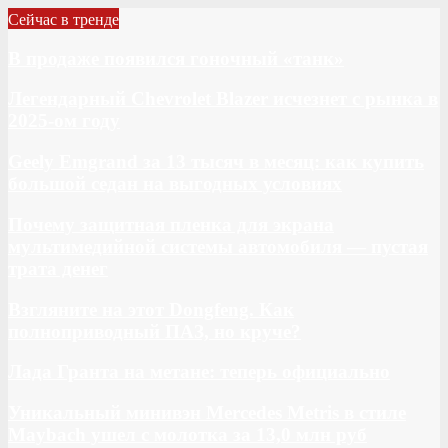
Сейчас в тренде
В продаже появился гоночный «танк»
Легендарный Chevrolet Blazer исчезнет с рынка в
2025-ом году
Geely Emgrand за 13 тысяч в месяц: как купить
большой седан на выгодных условиях
Почему защитная пленка для экрана
мультимедийной системы автомобиля — пустая
трата денег
Взгляните на этот Dongfeng. Как
полноприводный ПАЗ, но круче?
Лада Гранта на метане: теперь официально
Уникальный минивэн Mercedes Metris в стиле
Maybach ушел с молотка за 13,0 млн руб