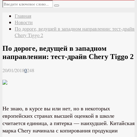
Основное
Искать:
меню
Поиск
Главная
Новости
По дороге, ведущей в западном направлении: тест-драйв
Chery Tiggo 2
По дороге, ведущей в западном
направлении: тест-драйв Chery Tiggo 2
20/01/2018
0
248
Не знаю, в курсе вы или нет, но в некоторых
европейских странах высшей оценкой в школе
считается единица, а пятерка — наихудшей. Китайская
марка Chery начинала с копирования продукции