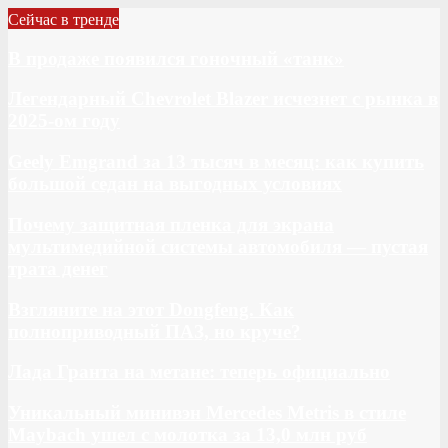
Сейчас в тренде
В продаже появился гоночный «танк»
Легендарный Chevrolet Blazer исчезнет с рынка в
2025-ом году
Geely Emgrand за 13 тысяч в месяц: как купить
большой седан на выгодных условиях
Почему защитная пленка для экрана
мультимедийной системы автомобиля — пустая
трата денег
Взгляните на этот Dongfeng. Как
полноприводный ПАЗ, но круче?
Лада Гранта на метане: теперь официально
Уникальный минивэн Mercedes Metris в стиле
Maybach ушел с молотка за 13,0 млн руб