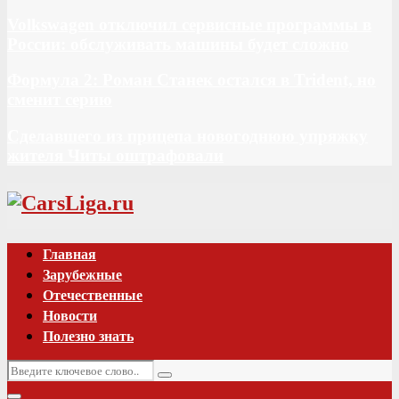
Volkswagen отключил сервисные программы в
России: обслуживать машины будет сложно
Формула 2: Роман Станек остался в Trident, но
сменит серию
Сделавшего из прицепа новогоднюю упряжку
жителя Читы оштрафовали
Vk
Главная
Зарубежные
Отечественные
Новости
Полезно знать
Искать:
Поиск