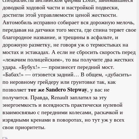
доводкой ходовой части и настройкой подвески,
достигли этой управляемости ценой жесткости.
Автомобиль исправно собирает вся дорожную мелочь,
передавая на датчики того места, где спина теряет свое
благородное название, и трещины в асфальте, и
дорожную разметку, не говоря уж о термостыках на
мостах и эстакадах. А если не сбросить скорость перед
«лежачим полицейским», то вы получите два жестких
удара. «Бубух!» — произнесет передний мост.
«Бабах!» — отзовется задний… В общем, «дубасить»
по неровному грейдеру или грунтовке так, как
тот же Sandero Stepway
позволяет
, у вас не
получится. Правда, Renault заплатил за эту
энергоемкость и всеядность практически нулевой
взаимосвязью с передними колесами, раскачкой и
изрядными кренами в поворотах, но тут уж у всех
свои приоритеты.