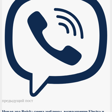
предыдущий пост
Новая эра Buick: смена эмблемы, возвращение Electra и