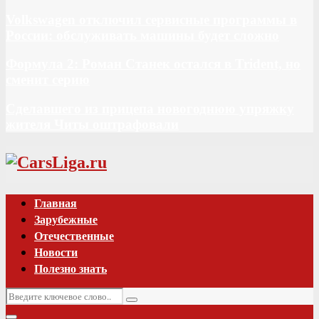
Volkswagen отключил сервисные программы в
России: обслуживать машины будет сложно
Формула 2: Роман Станек остался в Trident, но
сменит серию
Сделавшего из прицепа новогоднюю упряжку
жителя Читы оштрафовали
Vk
Главная
Зарубежные
Отечественные
Новости
Полезно знать
Искать:
Поиск