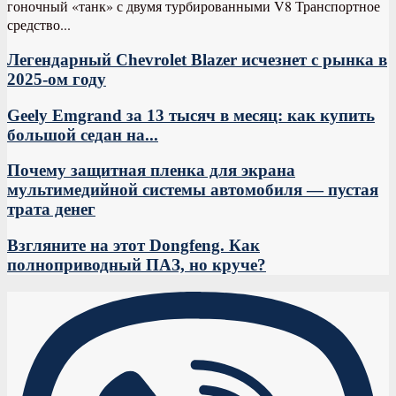
гоночный «танк» с двумя турбированными V8 Транспортное
средство...
Легендарный Chevrolet Blazer исчезнет с рынка в
2025-ом году
Geely Emgrand за 13 тысяч в месяц: как купить
большой седан на...
Почему защитная пленка для экрана
мультимедийной системы автомобиля — пустая
трата денег
Взгляните на этот Dongfeng. Как
полноприводный ПАЗ, но круче?