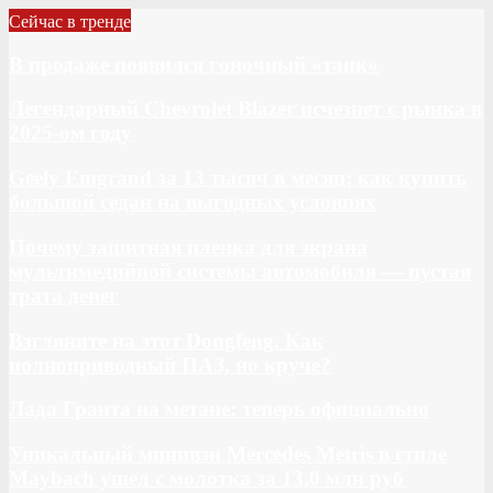
Сейчас в тренде
В продаже появился гоночный «танк»
Легендарный Chevrolet Blazer исчезнет с рынка в
2025-ом году
Geely Emgrand за 13 тысяч в месяц: как купить
большой седан на выгодных условиях
Почему защитная пленка для экрана
мультимедийной системы автомобиля — пустая
трата денег
Взгляните на этот Dongfeng. Как
полноприводный ПАЗ, но круче?
Лада Гранта на метане: теперь официально
Уникальный минивэн Mercedes Metris в стиле
Maybach ушел с молотка за 13,0 млн руб