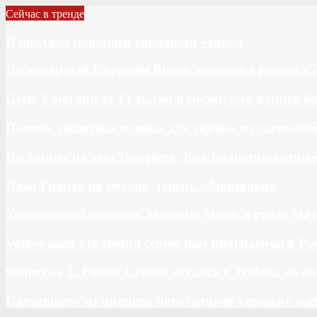
Сейчас в тренде
В продаже появился гоночный «танк»
Легендарный Chevrolet Blazer исчезнет с рынка в 
Geely Emgrand за 13 тысяч в месяц: как купить 
Почему защитная пленка для экрана мультимедий
Взгляните на этот Dongfeng. Как полноприводны
Лада Гранта на метане: теперь официально
Уникальный минивэн Mercedes Metris в стиле May
Volkswagen отключил сервисные программы в Ро
Формула 2: Роман Станек остался в Trident, но с
Сделавшего из прицепа новогоднюю упряжку жи