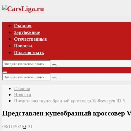
Vk
Главная
Зарубежные
Отечественные
Новости
Полезно знать
Искать:
Поиск
Основное
Искать:
меню
Поиск
Главная
Новости
Представлен купеобразный кроссовер Volkswagen ID.5
Представлен купеобразный кроссовер V
08/11/2021
0
131