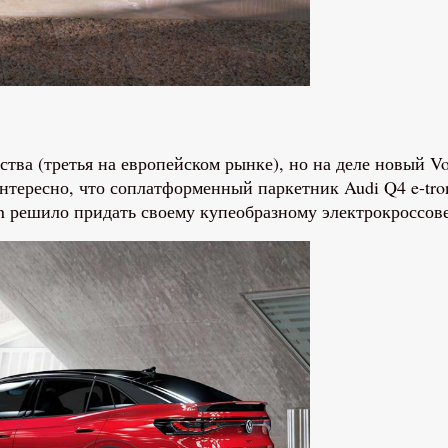
ства (третья на европейском рынке), но на деле новый V
Интересно, что соплатформенный паркетник Audi Q4 e-tro
n решило придать своему купеобразному электрокроссов