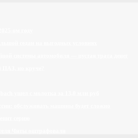
2025-ом году
большой седан на выгодных условиях
ной системы автомобиля — пустая трата денег
й ПАЗ, но круче?
bach ушел с молотка за 13,0 млн руб
ссии: обслуживать машины будет сложно
менит серию
теля Читы оштрафовали