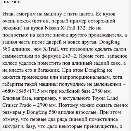
полезно.
Итак, смотрим на машину с пяти шагов. Её кузов
очень похож (вот он, первый пример осторожной
лексики) на кузов Nissan X-Trail Т32. Но не
полностью: на капоте значок другого производителя, а
задняя часть после дверей и вовсе другая. Dongfeng
580 длиннее, чем X-Trail, что позволило сделать салон
семиместным по формуле 2+3+2. Кроме того, запасное
колесо удалось поместить под длинный задний свес, а
не класть его в багажник. При этом Dongfeng не
кажется громоздким или непропорциональным, хотя
габариты такой машины получились не маленькими –
4680×1845×1715 мм при колёсной базе 2780 мм.
Близкая база, например, у актуального Toyota Land
Cruiser Prado – 2790 мм. Поэтому можно сказать смело:
размеры у Dongfeng 580 вполне взрослые. При этом
отмечу, что первые два ряда сидений поместились
аккурат в базу, что дало некоторые преимущества, о