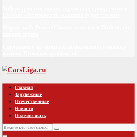
Volkswagen отключил сервисные программы в
России: обслуживать машины будет сложно
Формула 2: Роман Станек остался в Trident, но
сменит серию
Сделавшего из прицепа новогоднюю упряжку
жителя Читы оштрафовали
Vk
Главная
Зарубежные
Отечественные
Новости
Полезно знать
Искать:
Поиск