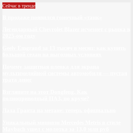
Сейчас в тренде
В продаже появился гоночный «танк»
Легендарный Chevrolet Blazer исчезнет с рынка в
2025-ом году
Geely Emgrand за 13 тысяч в месяц: как купить
большой седан на выгодных условиях
Почему защитная пленка для экрана
мультимедийной системы автомобиля — пустая
трата денег
Взгляните на этот Dongfeng. Как
полноприводный ПАЗ, но круче?
Лада Гранта на метане: теперь официально
Уникальный минивэн Mercedes Metris в стиле
Maybach ушел с молотка за 13,0 млн руб