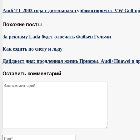
Audi TT 2003 года с дизельным турбомотором от VW Golf про
Похожие посты
За рекламу Lada будет отвечать Фабьен Гульми
Как ездить по снегу и льду
Дайджест дня: продленная жизнь Приоры, Audi+Huawei и д
Оставить комментарий