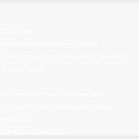
2025-ом году
большой седан на выгодных условиях
ной системы автомобиля — пустая трата денег
й ПАЗ, но круче?
bach ушел с молотка за 13,0 млн руб
ссии: обслуживать машины будет сложно
менит серию
теля Читы оштрафовали