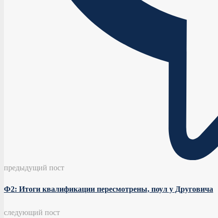
предыдущий пост
Ф2: Итоги квалификации пересмотрены, поул у Друговича
следующий пост