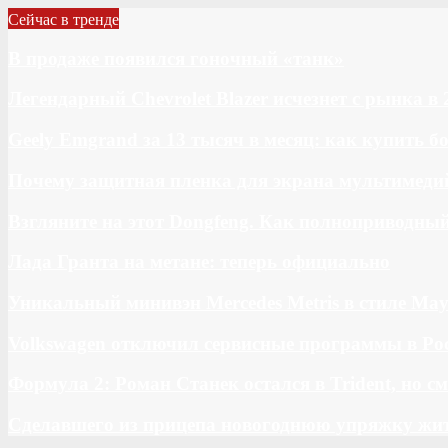
Сейчас в тренде
В продаже появился гоночный «танк»
Легендарный Chevrolet Blazer исчезнет с рынка в 
Geely Emgrand за 13 тысяч в месяц: как купить 
Почему защитная пленка для экрана мультимедий
Взгляните на этот Dongfeng. Как полноприводны
Лада Гранта на метане: теперь официально
Уникальный минивэн Mercedes Metris в стиле May
Volkswagen отключил сервисные программы в Ро
Формула 2: Роман Станек остался в Trident, но с
Сделавшего из прицепа новогоднюю упряжку жи