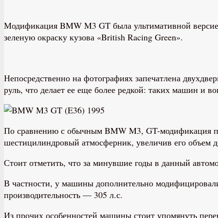
Модификация BMW M3 GT была ультимативной версией м
зеленую окраску кузова «British Racing Green».
Непосредственно на фотографиях запечатлена двухдверк
руль, что делает ее еще более редкой: таких машин и во
По сравнению с обычным BMW M3, GT-модификация пол
шестицилиндровый атмосферник, увеличив его объем до
Стоит отметить, что за минувшие годы в данный автом
В частности, у машины дополнительно модифицировали 
производительность — 305 л.с.
Из прочих особенностей машины стоит упомянуть пере