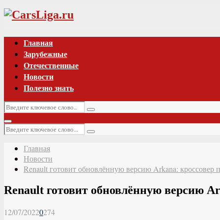
Vk
Главная
Зарубежные
Отечественные
Новости
Полезно знать
Искать:
Поиск
Основное
Искать:
меню
Поиск
Главная
Новости
Renault готовит обновлённую версию Arkana: кроссовер
Renault готовит обновлённую версию A
12/07/2022
0
274