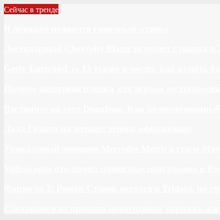
Сейчас в тренде
В продаже появился гоночный «танк»
Легендарный Chevrolet Blazer исчезнет с рынка в 
Geely Emgrand за 13 тысяч в месяц: как купить 
Почему защитная пленка для экрана мультимедий
Взгляните на этот Dongfeng. Как полноприводны
Лада Гранта на метане: теперь официально
Уникальный минивэн Mercedes Metris в стиле May
Volkswagen отключил сервисные программы в Ро
Формула 2: Роман Станек остался в Trident, но с
Сделавшего из прицепа новогоднюю упряжку жи