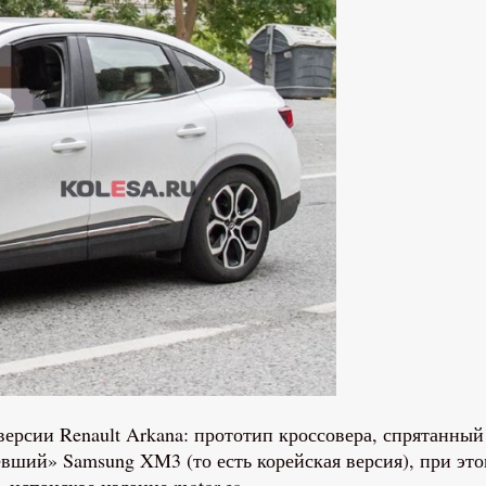
версии Renault Arkana: прототип кроссовера, спрятанны
ший» Samsung XM3 (то есть корейская версия), при это
испанское издание motor.es.