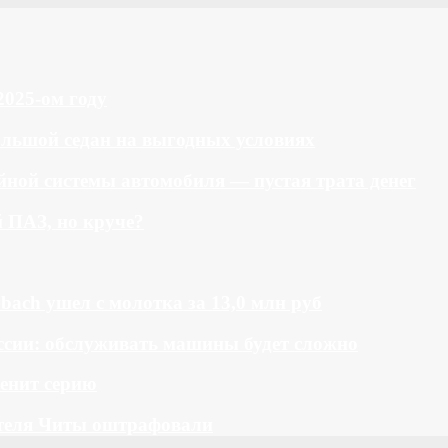
2025-ом году
большой седан на выгодных условиях
ной системы автомобиля — пустая трата денег
й ПАЗ, но круче?
bach ушел с молотка за 13,0 млн руб
ссии: обслуживать машины будет сложно
менит серию
теля Читы оштрафовали