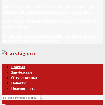
Volkswagen отключил сервисные программы в
России: обслуживать машины будет сложно
Формула 2: Роман Станек остался в Trident, но
сменит серию
Сделавшего из прицепа новогоднюю упряжку
жителя Читы оштрафовали
Vk
Главная
Зарубежные
Отечественные
Новости
Полезно знать
Искать:
Поиск