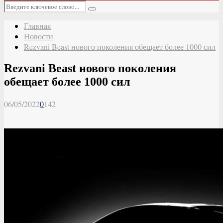
Основное
Искать:
меню
Поиск
Главная
Новости
Rezvani Beast нового поколения обещает более 1000 сил
Rezvani Beast нового поколения
обещает более 1000 сил
06/05/2022
0
142