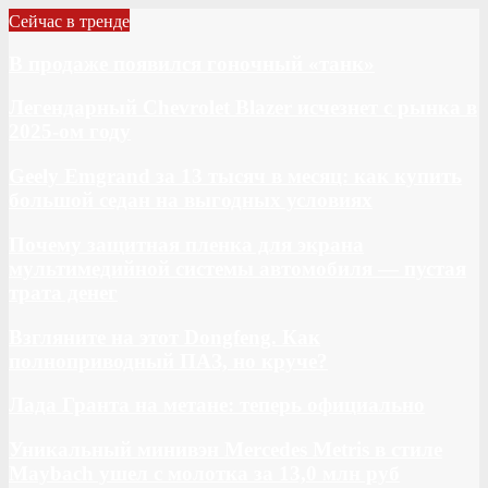
Сейчас в тренде
В продаже появился гоночный «танк»
Легендарный Chevrolet Blazer исчезнет с рынка в
2025-ом году
Geely Emgrand за 13 тысяч в месяц: как купить
большой седан на выгодных условиях
Почему защитная пленка для экрана
мультимедийной системы автомобиля — пустая
трата денег
Взгляните на этот Dongfeng. Как
полноприводный ПАЗ, но круче?
Лада Гранта на метане: теперь официально
Уникальный минивэн Mercedes Metris в стиле
Maybach ушел с молотка за 13,0 млн руб