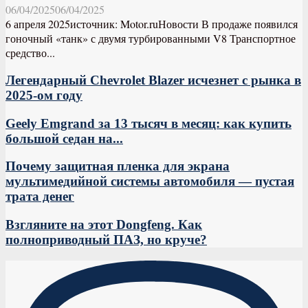
06/04/2025
06/04/2025
6 апреля 2025источник: Motor.ruНовости В продаже появился
гоночный «танк» с двумя турбированными V8 Транспортное
средство...
Легендарный Chevrolet Blazer исчезнет с рынка в
2025-ом году
Geely Emgrand за 13 тысяч в месяц: как купить
большой седан на...
Почему защитная пленка для экрана
мультимедийной системы автомобиля — пустая
трата денег
Взгляните на этот Dongfeng. Как
полноприводный ПАЗ, но круче?