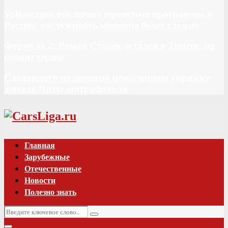
Volkswagen отключил сервисные программы в
России: обслуживать машины будет сложно
Формула 2: Роман Станек остался в Trident, но
сменит серию
Сделавшего из прицепа новогоднюю упряжку
жителя Читы оштрафовали
Vk
Главная
Зарубежные
Отечественные
Новости
Полезно знать
Искать:
Поиск