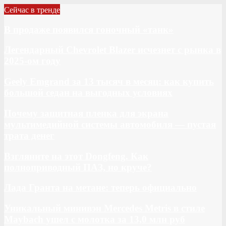
Сейчас в тренде
В продаже появился гоночный «танк»
Легендарный Chevrolet Blazer исчезнет с рынка в
2025-ом году
Geely Emgrand за 13 тысяч в месяц: как купить
большой седан на выгодных условиях
Почему защитная пленка для экрана
мультимедийной системы автомобиля — пустая
трата денег
Взгляните на этот Dongfeng. Как
полноприводный ПАЗ, но круче?
Лада Гранта на метане: теперь официально
Уникальный минивэн Mercedes Metris в стиле
Maybach ушел с молотка за 13,0 млн руб