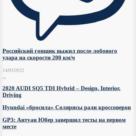
Российский гонщик выжил после лобового
удара на скорости 200 км/ч
14/03/2022
...
2020 AUDI SQ5 TDI Hybrid – Design, Interior,
Driving
Hyundai «бросила» Солярисы ради кроссоверов
GP3: Антуан Юбер завершил тесты на первом
месте