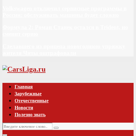
Volkswagen отключил сервисные программы в
России: обслуживать машины будет сложно
Формула 2: Роман Станек остался в Trident, но
сменит серию
Сделавшего из прицепа новогоднюю упряжку
жителя Читы оштрафовали
Vk
Главная
Зарубежные
Отечественные
Новости
Полезно знать
Искать:
Поиск