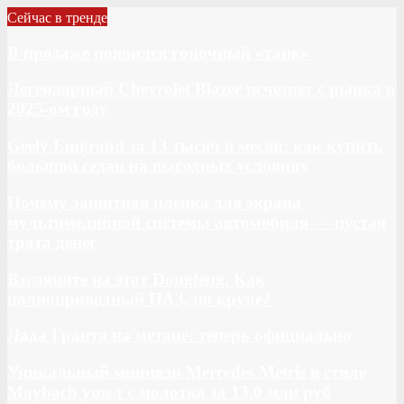
Сейчас в тренде
В продаже появился гоночный «танк»
Легендарный Chevrolet Blazer исчезнет с рынка в
2025-ом году
Geely Emgrand за 13 тысяч в месяц: как купить
большой седан на выгодных условиях
Почему защитная пленка для экрана
мультимедийной системы автомобиля — пустая
трата денег
Взгляните на этот Dongfeng. Как
полноприводный ПАЗ, но круче?
Лада Гранта на метане: теперь официально
Уникальный минивэн Mercedes Metris в стиле
Maybach ушел с молотка за 13,0 млн руб