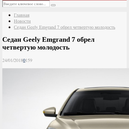
Основное
Искать:
меню
Поиск
Главная
Новости
Седан Geely Emgrand 7 обрел четвертую молодость
Седан Geely Emgrand 7 обрел
четвертую молодость
24/01/2018
0
159