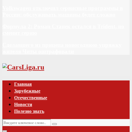
Volkswagen отключил сервисные программы в
России: обслуживать машины будет сложно
Формула 2: Роман Станек остался в Trident, но
сменит серию
Сделавшего из прицепа новогоднюю упряжку
жителя Читы оштрафовали
Vk
Главная
Зарубежные
Отечественные
Новости
Полезно знать
Искать:
Поиск