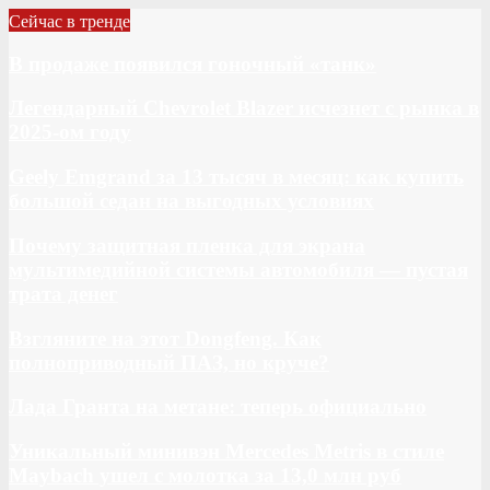
Сейчас в тренде
В продаже появился гоночный «танк»
Легендарный Chevrolet Blazer исчезнет с рынка в
2025-ом году
Geely Emgrand за 13 тысяч в месяц: как купить
большой седан на выгодных условиях
Почему защитная пленка для экрана
мультимедийной системы автомобиля — пустая
трата денег
Взгляните на этот Dongfeng. Как
полноприводный ПАЗ, но круче?
Лада Гранта на метане: теперь официально
Уникальный минивэн Mercedes Metris в стиле
Maybach ушел с молотка за 13,0 млн руб