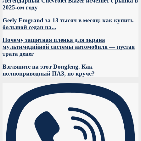
Легендарный Chevrolet Blazer исчезнет с рынка в
2025-ом году
Geely Emgrand за 13 тысяч в месяц: как купить
большой седан на...
Почему защитная пленка для экрана
мультимедийной системы автомобиля — пустая
трата денег
Взгляните на этот Dongfeng. Как
полноприводный ПАЗ, но круче?