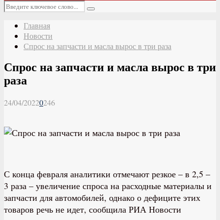
Основное
Искать:
меню
Поиск
Главная
Новости
Спрос на запчасти и масла вырос в три раза
Спрос на запчасти и масла вырос в три
раза
24/04/2022
0
246
С конца февраля аналитики отмечают резкое – в 2,5 –
3 раза – увеличение спроса на расходные материалы и
запчасти для автомобилей, однако о дефиците этих
товаров речь не идет, сообщила РИА Новости