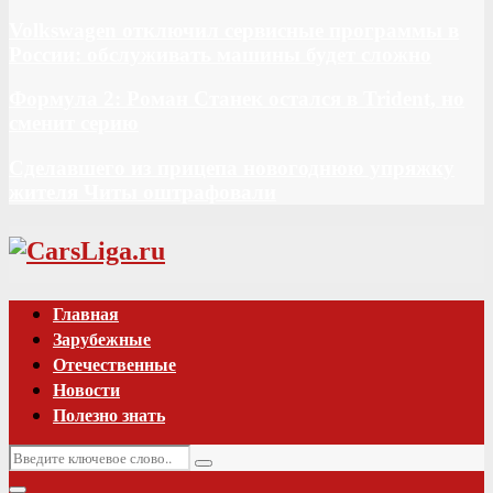
Volkswagen отключил сервисные программы в
России: обслуживать машины будет сложно
Формула 2: Роман Станек остался в Trident, но
сменит серию
Сделавшего из прицепа новогоднюю упряжку
жителя Читы оштрафовали
Vk
Главная
Зарубежные
Отечественные
Новости
Полезно знать
Искать:
Поиск