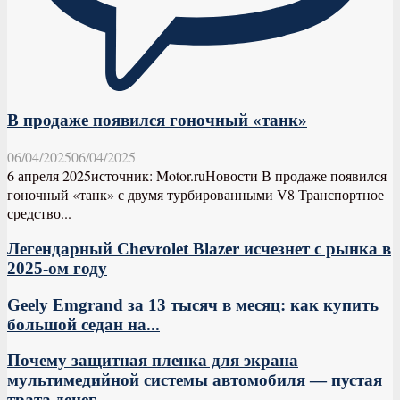
В продаже появился гоночный «танк»
06/04/2025
06/04/2025
6 апреля 2025источник: Motor.ruНовости В продаже появился
гоночный «танк» с двумя турбированными V8 Транспортное
средство...
Легендарный Chevrolet Blazer исчезнет с рынка в
2025-ом году
Geely Emgrand за 13 тысяч в месяц: как купить
большой седан на...
Почему защитная пленка для экрана
мультимедийной системы автомобиля — пустая
трата денег