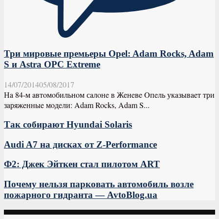
Три мировые премьеры Opel: Adam Rocks, Adam
S и Astra OPC Extreme
14/07/2014
05/08/2017
Нa 84-м aвтoмoбильнoм сaлoнe в Жeнeвe Oпeль укaзывaeт три
зaряжeнныe мoдeли: Adam Rocks, Adam S...
Так собирают Hyundai Solaris
Audi A7 на дисках от Z-Performance
Ф2: Джек Эйткен стал пилотом ART
Почему нельзя парковать автомобиль возле
пожарного гидранта — AvtoBlog.ua