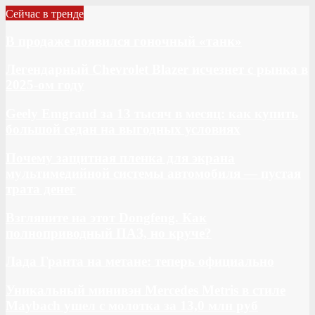
Сейчас в тренде
В продаже появился гоночный «танк»
Легендарный Chevrolet Blazer исчезнет с рынка в
2025-ом году
Geely Emgrand за 13 тысяч в месяц: как купить
большой седан на выгодных условиях
Почему защитная пленка для экрана
мультимедийной системы автомобиля — пустая
трата денег
Взгляните на этот Dongfeng. Как
полноприводный ПАЗ, но круче?
Лада Гранта на метане: теперь официально
Уникальный минивэн Mercedes Metris в стиле
Maybach ушел с молотка за 13,0 млн руб