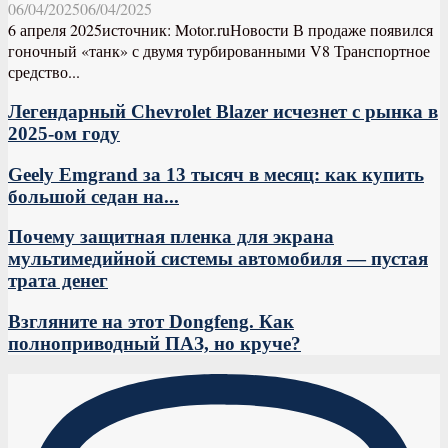
06/04/2025
06/04/2025
6 апреля 2025источник: Motor.ruНовости В продаже появился
гоночный «танк» с двумя турбированными V8 Транспортное
средство...
Легендарный Chevrolet Blazer исчезнет с рынка в
2025-ом году
Geely Emgrand за 13 тысяч в месяц: как купить
большой седан на...
Почему защитная пленка для экрана
мультимедийной системы автомобиля — пустая
трата денег
Взгляните на этот Dongfeng. Как
полноприводный ПАЗ, но круче?