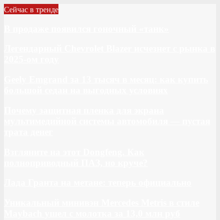
Сейчас в тренде
В продаже появился гоночный «танк»
Легендарный Chevrolet Blazer исчезнет с рынка в
2025-ом году
Geely Emgrand за 13 тысяч в месяц: как купить
большой седан на выгодных условиях
Почему защитная пленка для экрана
мультимедийной системы автомобиля — пустая
трата денег
Взгляните на этот Dongfeng. Как
полноприводный ПАЗ, но круче?
Лада Гранта на метане: теперь официально
Уникальный минивэн Mercedes Metris в стиле
Maybach ушел с молотка за 13,0 млн руб