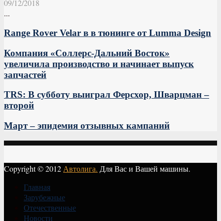
09/12/2018
...
Range Rover Velar в в тюнинге от Lumma Design
Компания «Соллерс-Дальний Восток»
увеличила производство и начинает выпуск
запчастей
TRS: В субботу выиграл Ферсхор, Шварцман –
второй
Март – эпидемия отзывных кампаний
Copyright © 2012
Автолига.
Для Вас и Вашей машины.
Главная
Зарубежные
Отечественные
Новости