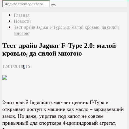
Основное
Искать:
меню
Поиск
Главная
Новости
Тест-драйв Jaguar F-Type 2.0: малой кровью, да силой
многою
Тест-драйв Jaguar F-Type 2.0: малой
кровью, да силой многою
12/01/2018
0
161
2-литровый Ingenium смягчает ценник F-Type и
открывает доступ к машине как масло – заржавевший
замок. Но даже, упрятав под капот не совсем
привычный для спорткара 4-цилиндровый агрегат,