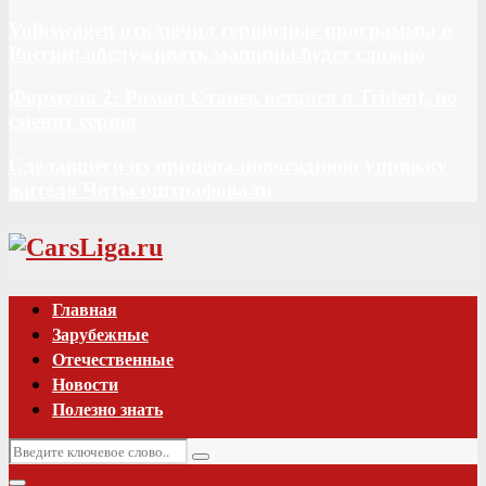
Volkswagen отключил сервисные программы в
России: обслуживать машины будет сложно
Формула 2: Роман Станек остался в Trident, но
сменит серию
Сделавшего из прицепа новогоднюю упряжку
жителя Читы оштрафовали
Vk
Главная
Зарубежные
Отечественные
Новости
Полезно знать
Искать:
Поиск