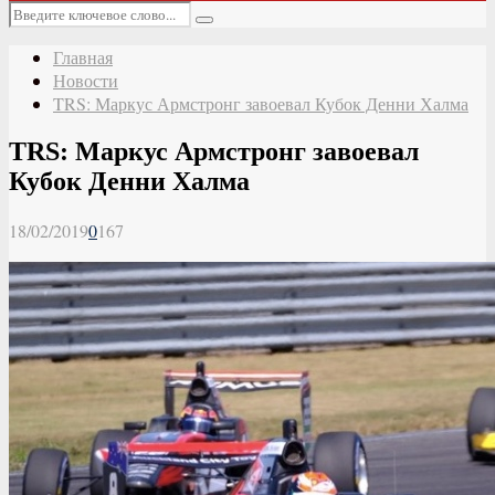
Основное
Искать:
меню
Поиск
Главная
Новости
TRS: Маркус Армстронг завоевал Кубок Денни Халма
TRS: Маркус Армстронг завоевал
Кубок Денни Халма
18/02/2019
0
167