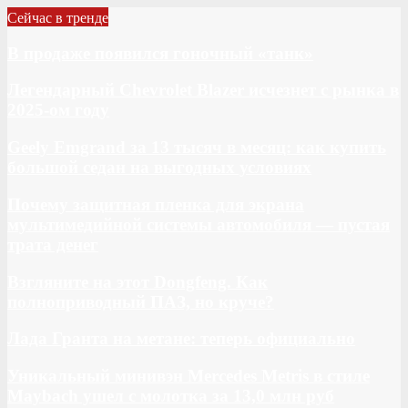
Сейчас в тренде
В продаже появился гоночный «танк»
Легендарный Chevrolet Blazer исчезнет с рынка в
2025-ом году
Geely Emgrand за 13 тысяч в месяц: как купить
большой седан на выгодных условиях
Почему защитная пленка для экрана
мультимедийной системы автомобиля — пустая
трата денег
Взгляните на этот Dongfeng. Как
полноприводный ПАЗ, но круче?
Лада Гранта на метане: теперь официально
Уникальный минивэн Mercedes Metris в стиле
Maybach ушел с молотка за 13,0 млн руб