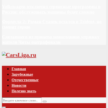
Volkswagen отключил сервисные программы в
России: обслуживать машины будет сложно
Формула 2: Роман Станек остался в Trident, но
сменит серию
Сделавшего из прицепа новогоднюю упряжку
жителя Читы оштрафовали
Vk
Главная
Зарубежные
Отечественные
Новости
Полезно знать
Искать:
Поиск