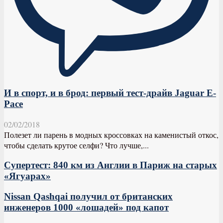
И в спорт, и в брод: первый тест-драйв Jaguar E-
Pace
02/02/2018
Полезет ли парень в модных кроссовках на каменистый откос,
чтобы сделать крутое селфи? Что лучше,...
Супертест: 840 км из Англии в Париж на старых
«Ягуарах»
Nissan Qashqai получил от британских
инженеров 1000 «лошадей» под капот