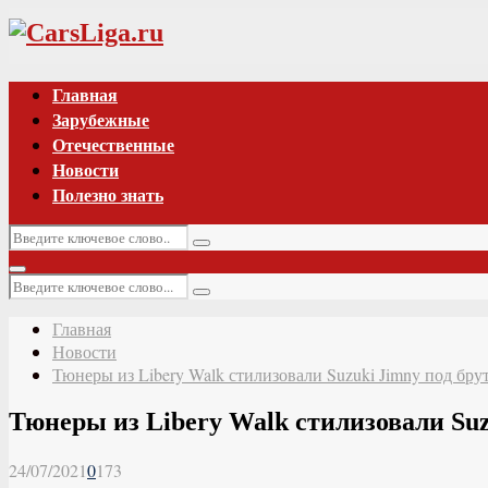
Vk
Главная
Зарубежные
Отечественные
Новости
Полезно знать
Искать:
Поиск
Основное
Искать:
меню
Поиск
Главная
Новости
Тюнеры из Libery Walk стилизовали Suzuki Jimny под б
Тюнеры из Libery Walk стилизовали Su
24/07/2021
0
173