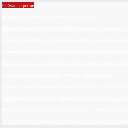
Сейчас в тренде
В продаже появился гоночный «танк»
Легендарный Chevrolet Blazer исчезнет с рынка в 
Geely Emgrand за 13 тысяч в месяц: как купить 
Почему защитная пленка для экрана мультимедий
Взгляните на этот Dongfeng. Как полноприводны
Лада Гранта на метане: теперь официально
Уникальный минивэн Mercedes Metris в стиле May
Volkswagen отключил сервисные программы в Ро
Формула 2: Роман Станек остался в Trident, но с
Сделавшего из прицепа новогоднюю упряжку жи