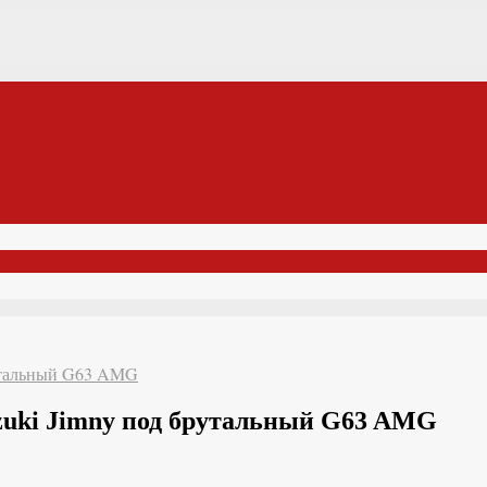
рутальный G63 AMG
zuki Jimny под брутальный G63 AMG