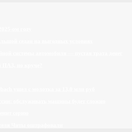
2025-ом году
большой седан на выгодных условиях
ной системы автомобиля — пустая трата денег
й ПАЗ, но круче?
bach ушел с молотка за 13,0 млн руб
ссии: обслуживать машины будет сложно
менит серию
теля Читы оштрафовали