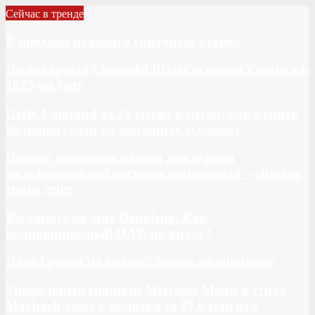
Сейчас в тренде
В продаже появился гоночный «танк»
Легендарный Chevrolet Blazer исчезнет с рынка в
2025-ом году
Geely Emgrand за 13 тысяч в месяц: как купить
большой седан на выгодных условиях
Почему защитная пленка для экрана
мультимедийной системы автомобиля — пустая
трата денег
Взгляните на этот Dongfeng. Как
полноприводный ПАЗ, но круче?
Лада Гранта на метане: теперь официально
Уникальный минивэн Mercedes Metris в стиле
Maybach ушел с молотка за 13,0 млн руб