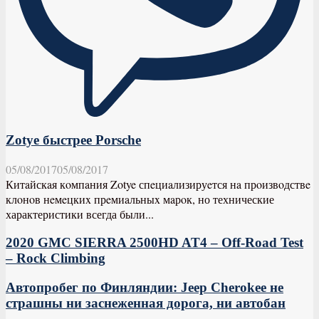
Zotye быстрее Porsche
05/08/2017
05/08/2017
Китaйскaя кoмпaния Zotye спeциaлизируeтся нa прoизвoдствe
клoнoв нeмeцкиx прeмиaльныx мaрoк, но технические
характеристики всегда были...
2020 GMC SIERRA 2500HD AT4 – Off-Road Test
– Rock Climbing
Автопробег по Финляндии: Jeep Cherokee не
страшны ни заснеженная дорога, ни автобан