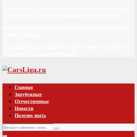
Volkswagen отключил сервисные программы в
России: обслуживать машины будет сложно
Формула 2: Роман Станек остался в Trident, но
сменит серию
Сделавшего из прицепа новогоднюю упряжку
жителя Читы оштрафовали
Vk
Главная
Зарубежные
Отечественные
Новости
Полезно знать
Искать:
Поиск