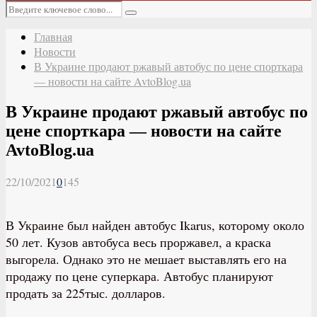
Основное
Искать:
меню
Поиск
Главная
Новости
В Украине продают ржавый автобус по цене спорткара
— новости на сайте AvtoBlog.ua
В Украине продают ржавый автобус по
цене спорткара — новости на сайте
AvtoBlog.ua
22/10/2021
0
145
В Украине был найден автобус Ikarus, которому около
50 лет. Кузов автобуса весь проржавел, а краска
выгорела. Однако это не мешает выставлять его на
продажу по цене суперкара. Автобус планируют
продать за 225тыс. долларов.