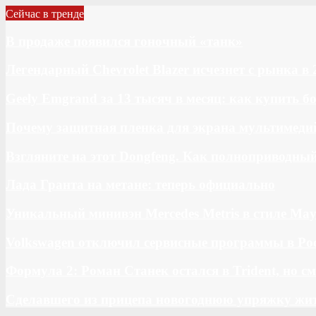
Сейчас в тренде
В продаже появился гоночный «танк»
Легендарный Chevrolet Blazer исчезнет с рынка в 
Geely Emgrand за 13 тысяч в месяц: как купить 
Почему защитная пленка для экрана мультимедий
Взгляните на этот Dongfeng. Как полноприводны
Лада Гранта на метане: теперь официально
Уникальный минивэн Mercedes Metris в стиле May
Volkswagen отключил сервисные программы в Ро
Формула 2: Роман Станек остался в Trident, но с
Сделавшего из прицепа новогоднюю упряжку жи