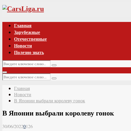
Vk
Главная
Зарубежные
Отечественные
Новости
Полезно знать
Искать:
Поиск
Основное
Искать:
меню
Поиск
Главная
Новости
В Японии выбрали королеву гонок
В Японии выбрали королеву гонок
30/06/2022
0
126