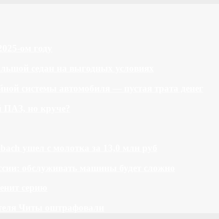
2025-ом году
большой седан на выгодных условиях
ной системы автомобиля — пустая трата денег
й ПАЗ, но круче?
bach ушел с молотка за 13,0 млн руб
ссии: обслуживать машины будет сложно
менит серию
теля Читы оштрафовали