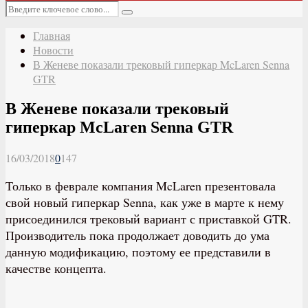
Основное
Искать:
меню
Поиск
Главная
Новости
В Женеве показали трековый гиперкар McLaren Senna
GTR
В Женеве показали трековый
гиперкар McLaren Senna GTR
16/03/2018
0
147
Только в феврале компания McLaren презентовала
свой новый гиперкар Senna, как уже в марте к нему
присоединился трековый вариант с приставкой GTR.
Производитель пока продолжает доводить до ума
данную модификацию, поэтому ее представили в
качестве концепта.