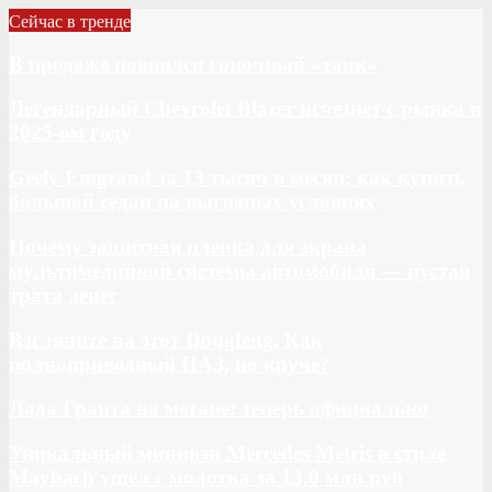
Сейчас в тренде
В продаже появился гоночный «танк»
Легендарный Chevrolet Blazer исчезнет с рынка в
2025-ом году
Geely Emgrand за 13 тысяч в месяц: как купить
большой седан на выгодных условиях
Почему защитная пленка для экрана
мультимедийной системы автомобиля — пустая
трата денег
Взгляните на этот Dongfeng. Как
полноприводный ПАЗ, но круче?
Лада Гранта на метане: теперь официально
Уникальный минивэн Mercedes Metris в стиле
Maybach ушел с молотка за 13,0 млн руб