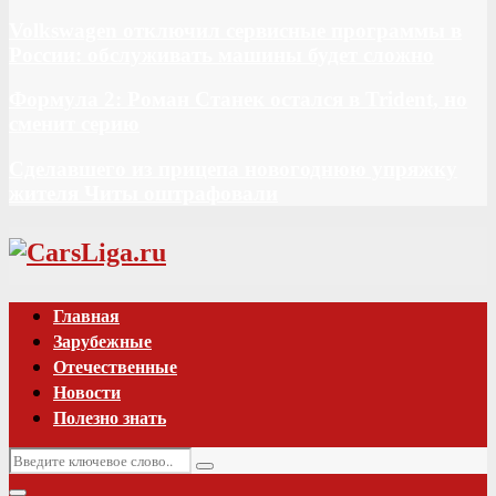
Volkswagen отключил сервисные программы в
России: обслуживать машины будет сложно
Формула 2: Роман Станек остался в Trident, но
сменит серию
Сделавшего из прицепа новогоднюю упряжку
жителя Читы оштрафовали
Vk
Главная
Зарубежные
Отечественные
Новости
Полезно знать
Искать:
Поиск