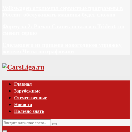
Volkswagen отключил сервисные программы в
России: обслуживать машины будет сложно
Формула 2: Роман Станек остался в Trident, но
сменит серию
Сделавшего из прицепа новогоднюю упряжку
жителя Читы оштрафовали
Vk
Главная
Зарубежные
Отечественные
Новости
Полезно знать
Искать:
Поиск