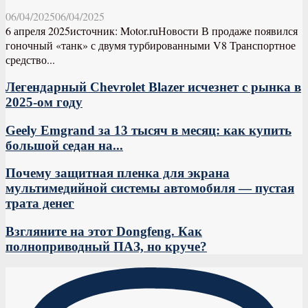
06/04/2025
06/04/2025
6 апреля 2025источник: Motor.ruНовости В продаже появился
гоночный «танк» с двумя турбированными V8 Транспортное
средство...
Легендарный Chevrolet Blazer исчезнет с рынка в
2025-ом году
Geely Emgrand за 13 тысяч в месяц: как купить
большой седан на...
Почему защитная пленка для экрана
мультимедийной системы автомобиля — пустая
трата денег
Взгляните на этот Dongfeng. Как
полноприводный ПАЗ, но круче?