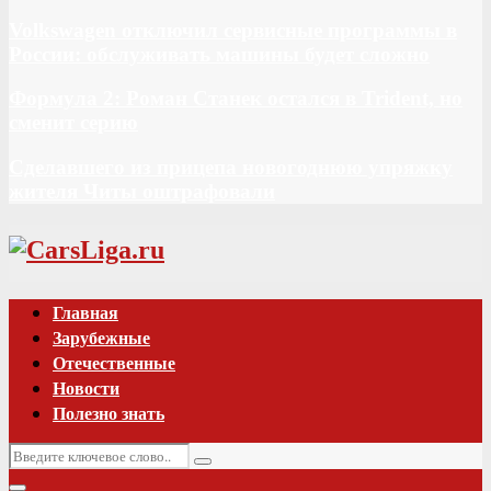
Volkswagen отключил сервисные программы в
России: обслуживать машины будет сложно
Формула 2: Роман Станек остался в Trident, но
сменит серию
Сделавшего из прицепа новогоднюю упряжку
жителя Читы оштрафовали
Vk
Главная
Зарубежные
Отечественные
Новости
Полезно знать
Искать:
Поиск