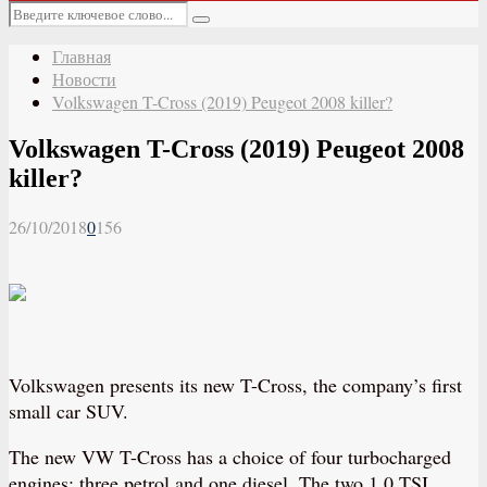
Основное
Искать:
меню
Поиск
Главная
Новости
Volkswagen T-Cross (2019) Peugeot 2008 killer?
Volkswagen T-Cross (2019) Peugeot 2008
killer?
26/10/2018
0
156
Volkswagen presents its new T-Cross, the company’s first
small car SUV.
The new VW T-Cross has a choice of four turbocharged
engines: three petrol and one diesel. The two 1.0 TSI