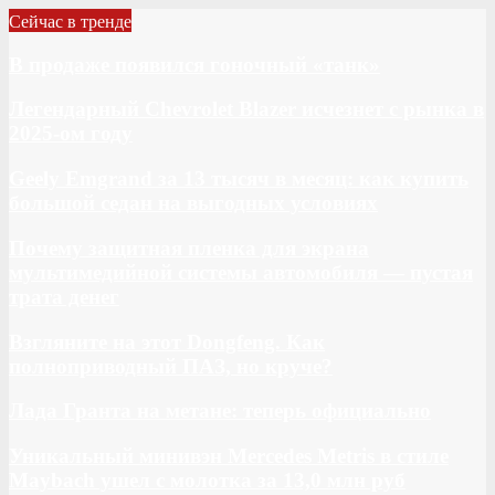
Сейчас в тренде
В продаже появился гоночный «танк»
Легендарный Chevrolet Blazer исчезнет с рынка в
2025-ом году
Geely Emgrand за 13 тысяч в месяц: как купить
большой седан на выгодных условиях
Почему защитная пленка для экрана
мультимедийной системы автомобиля — пустая
трата денег
Взгляните на этот Dongfeng. Как
полноприводный ПАЗ, но круче?
Лада Гранта на метане: теперь официально
Уникальный минивэн Mercedes Metris в стиле
Maybach ушел с молотка за 13,0 млн руб